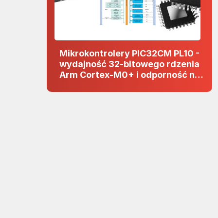
Mikrokontrolery PIC32CM PL10 -
wydajność 32-bitowego rdzenia
Arm Cortex-M0+ i odporność na
zakłócenia w projektach 5 V