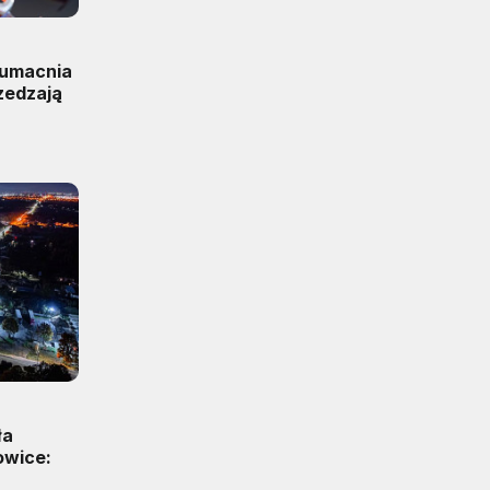
 umacnia
zedzają
ła
owice: