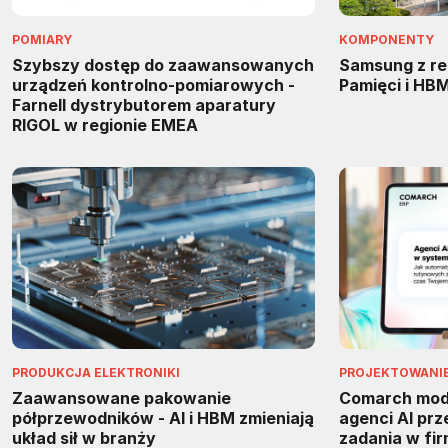
POMIARY
KOMPONENTY
Szybszy dostęp do zaawansowanych
Samsung z re
urządzeń kontrolno-pomiarowych -
Pamięci i HB
Farnell dystrybutorem aparatury
RIGOL w regionie EMEA
PRODUKCJA ELEKTRONIKI
PROJEKTOWANIE 
Zaawansowane pakowanie
Comarch mody
półprzewodników - AI i HBM zmieniają
agenci AI pr
układ sił w branży
zadania w fi