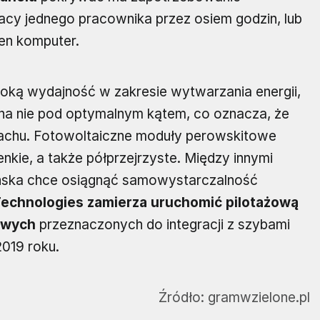
acy jednego pracownika przez osiem godzin, lub
den komputer.
ką wydajność w zakresie wytwarzania energii,
 na nie pod optymalnym kątem, co oznacza, że
dachu. Fotowoltaiczne moduły perowskitowe
enkie, a także półprzejrzyste. Między innymi
anska chce osiągnąć samowystarczalność
Technologies zamierza uruchomić pilotażową
owych
przeznaczonych do integracji z szybami
019 roku.
Źródło:
gramwzielone.pl