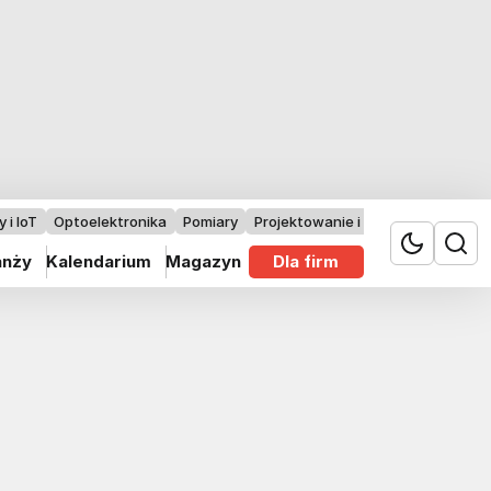
 i IoT
Optoelektronika
Pomiary
Projektowanie i badania
anży
Kalendarium
Magazyn
Dla firm