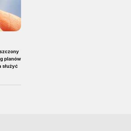
eszczony
ug planów
a służyć