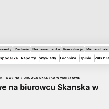
onenty
Zasilanie
Elektromechanika
Komunikacja
Mikrokontrolery
spodarka
Raporty
Wywiady
Technika
Opinie
Puls br
SKITOWE NA BIUROWCU SKANSKA W WARSZAWIE
we na biurowcu Skanska w