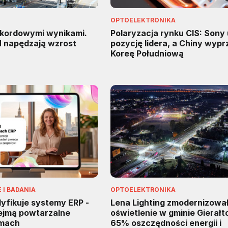
OPTOELEKTRONIKA
kordowymi wynikami.
Polaryzacja rynku CIS: Sony
M napędzają wzrost
pozycję lidera, a Chiny wypr
Koreę Południową
I BADANIA
OPTOELEKTRONIKA
fikuje systemy ERP -
Lena Lighting zmodernizowa
zejmą powtarzalne
oświetlenie w gminie Gierałt
rmach
65% oszczędności energii i