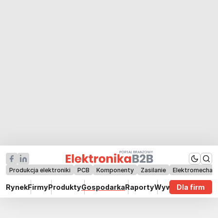
Produkcja elektroniki
PCB
Komponenty
Zasilanie
Elektromechan
Rynek
Firmy
Produkty
Gospodarka
Raporty
Wywiady
Dla firm
Technik