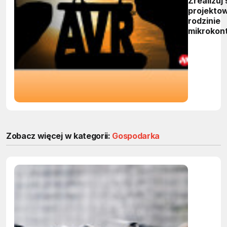
Zrealizuj 
projektow
rodzinie
mikrokon
AVR DD
Zobacz więcej w kategorii:
Gospodarka