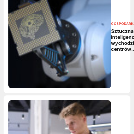
GOSPODARK
Sztuczna
inteligen
wychodzi
centrów
danych. 
neuromor
rewolucjo
obliczeni
brzegow