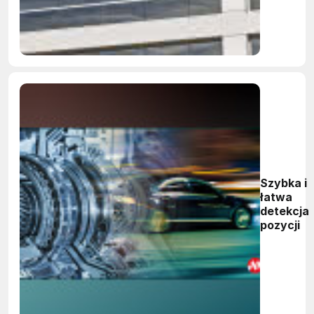
Szybka i
łatwa
detekcja
pozycji