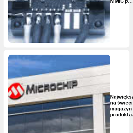
MMIC po
nabyciu
Iconic RF
Najwięks
na świeci
magazyn 
produkta
firmy
Microchi