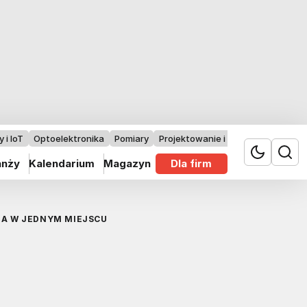
 i IoT
Optoelektronika
Pomiary
Projektowanie i badania
anży
Kalendarium
Magazyn
Dla firm
NIA W JEDNYM MIEJSCU