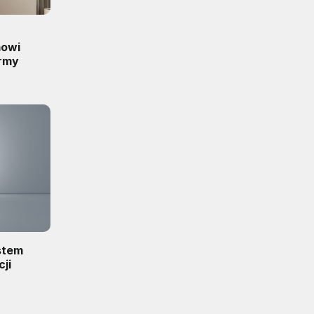
mowi
irmy
stem
cji