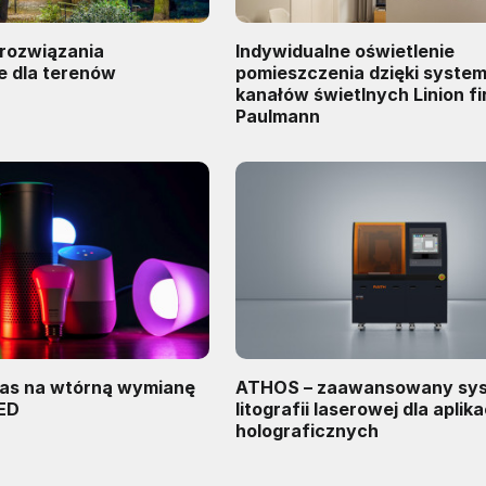
rozwiązania
Indywidualne oświetlenie
e dla terenów
pomieszczenia dzięki syste
kanałów świetlnych Linion f
Paulmann
as na wtórną wymianę
ATHOS – zaawansowany sy
LED
litografii laserowej dla aplika
holograficznych