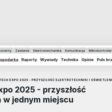
onenty
Zasilanie
Elektromechanika
Komunikacja
Mikrokontrolery
spodarka
Raporty
Wywiady
Technika
Opinie
Puls br
TECH EXPO 2025 - PRZYSZŁOŚĆ ELEKTROTECHNIKI I OŚWIETLE
Expo 2025 - przyszłość
ia w jednym miejscu