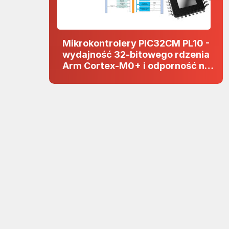
Mikrokontrolery PIC32CM PL10 -
wydajność 32-bitowego rdzenia
Arm Cortex-M0+ i odporność na
zakłócenia w projektach 5 V