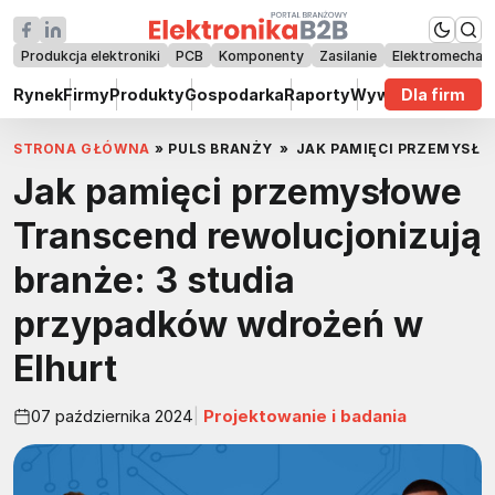
Produkcja elektroniki
PCB
Komponenty
Zasilanie
Elektromechan
Rynek
Firmy
Produkty
Gospodarka
Raporty
Wywiady
Dla firm
Technik
STRONA GŁÓWNA
»
PULS BRANŻY
»
JAK PAMIĘCI PRZEMYSŁO
Jak pamięci przemysłowe
Transcend rewolucjonizują
branże: 3 studia
przypadków wdrożeń w
Elhurt
07 października 2024
Projektowanie i badania