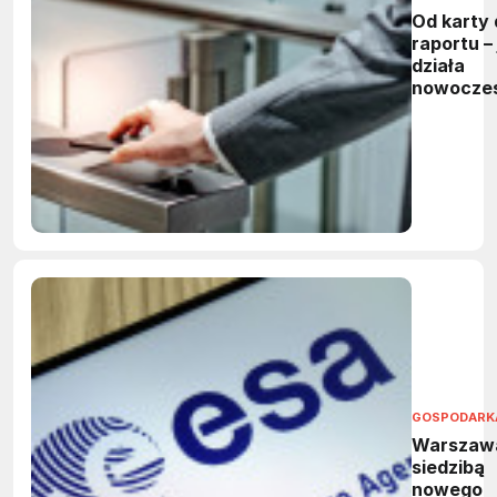
Od karty 
raportu – 
działa
nowocze
system
kontroli
dostępu?
GOSPODARK
Warszaw
siedzibą
nowego