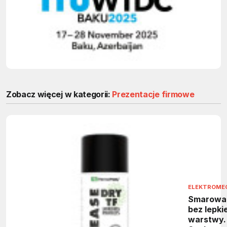
w Baku
wyznacz
kierunek
globalne
rozwoju
technolog
Zobacz więcej w kategorii:
Prezentacje firmowe
ELEKTROME
Smarowa
bez lepkie
warstwy.