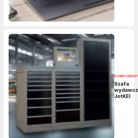
KOMPONEN
Szafa
wydawcz
JotKEl