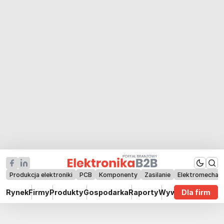
Produkcja elektroniki
PCB
Komponenty
Zasilanie
Elektromechan
Rynek
Firmy
Produkty
Gospodarka
Raporty
Wywiady
Dla firm
Technik