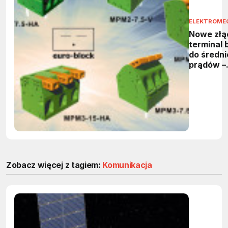
ELEKTROME
Nowe złą
terminal 
do średni
prądów –
przegląd 
MPM2 i 
marki eur
block
Zobacz więcej z tagiem:
Komunikacja