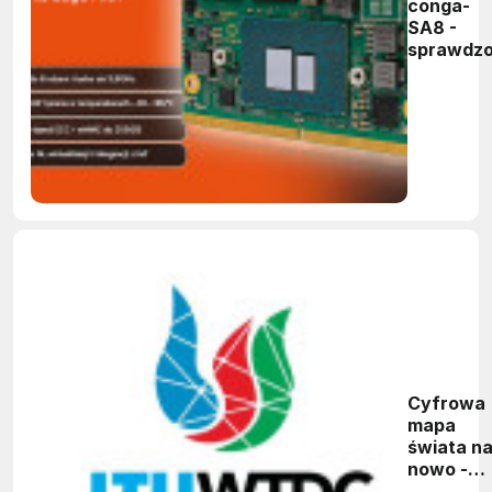
conga-
SA8 -
sprawdz
rozwiąza
dla Edge i
IIoT, któr
warto zn
Cyfrowa
mapa
świata n
nowo -
WTDC-2