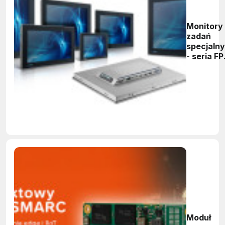
Monitory
zadań
specjaln
- seria F
700 firm
Advante
Moduł