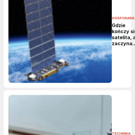
GOSPODARK
Gdzie
kończy si
satelita, 
zaczyna
kosmiczn
śmieć
TECHNIKA