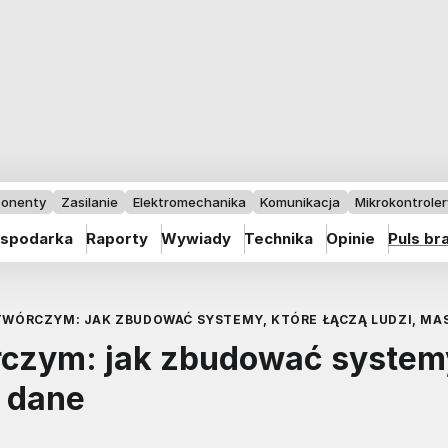
onenty
Zasilanie
Elektromechanika
Komunikacja
Mikrokontrolery
spodarka
Raporty
Wywiady
Technika
Opinie
Puls br
YTWÓRCZYM: JAK ZBUDOWAĆ SYSTEMY, KTÓRE ŁĄCZĄ LUDZI, MA
rczym: jak zbudować system
i dane