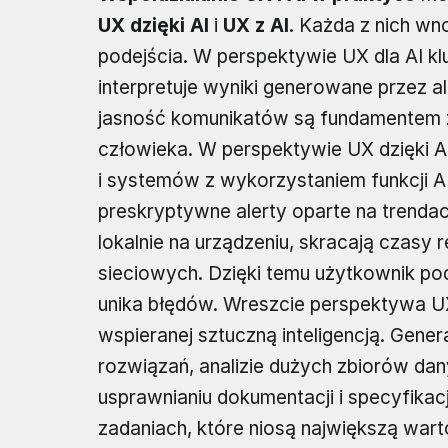
UX dzięki AI
i
UX z AI
. Każda z nich wn
podejścia. W perspektywie UX dla AI kl
interpretuje wyniki generowane przez al
jasność komunikatów są fundamentem z
człowieka. W perspektywie UX dzięki AI
i systemów z wykorzystaniem funkcji AI
preskryptywne alerty oparte na trenda
lokalnie na urządzeniu, skracają czasy 
sieciowych. Dzięki temu użytkownik pode
unika błędów. Wreszcie perspektywa UX z
wspieranej sztuczną inteligencją. Gener
rozwiązań, analizie dużych zbiorów da
usprawnianiu dokumentacji i specyfikacj
zadaniach, które niosą największą wart