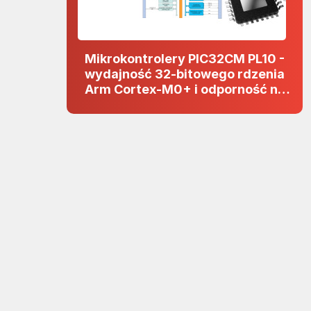
Mikrokontrolery PIC32CM PL10 -
wydajność 32-bitowego rdzenia
Arm Cortex-M0+ i odporność na
zakłócenia w projektach 5 V