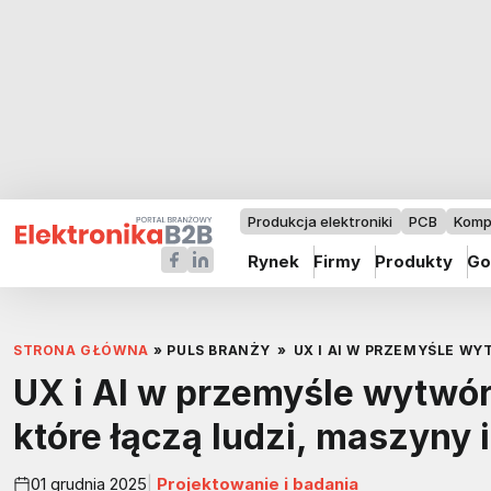
Produkcja elektroniki
PCB
Komp
Rynek
Firmy
Produkty
Go
STRONA GŁÓWNA
»
PULS BRANŻY
»
UX I AI W PRZEMYŚLE W
UX i AI w przemyśle wytwó
które łączą ludzi, maszyny 
01 grudnia 2025
Projektowanie i badania