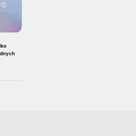
lko
ędnych