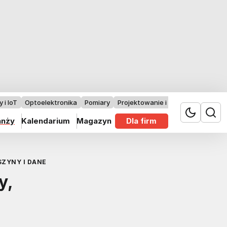
 i IoT
Optoelektronika
Pomiary
Projektowanie i badania
anży
Kalendarium
Magazyn
Dla firm
SZYNY I DANE
y,