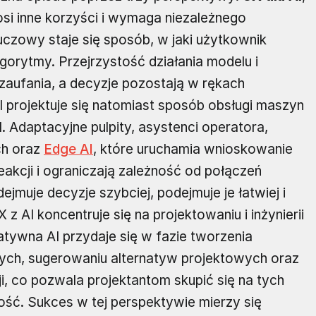
osi inne korzyści i wymaga niezależnego
uczowy staje się sposób, w jaki użytkownik
gorytmy. Przejrzystość działania modelu i
aufania, a decyzje pozostają w rękach
 projektuje się natomiast sposób obsługi maszyn
. Adaptacyjne pulpity, asystenci operatora,
ch oraz
Edge AI
, które uruchamia wnioskowanie
reakcji i ograniczają zależność od połączeń
jmuje decyzje szybciej, podejmuje je łatwiej i
 AI koncentruje się na projektowaniu i inżynierii
atywna AI przydaje się w fazie tworzenia
nych, sugerowaniu alternatyw projektowych oraz
i, co pozwala projektantom skupić się na tych
ość. Sukces w tej perspektywie mierzy się