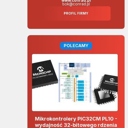
www.conrad.pl
bok@conrad.pl
PROFIL FIRMY
POLECAMY
Mikrokontrolery PIC32CM PL10 -
wydajność 32-bitowego rdzenia