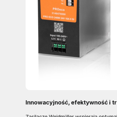
Innowacyjność, efektywność i trw
Zasilacze Weidmüller wspierają optyma