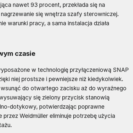
ąca nawet 93 procent, przekłada się na
e nagrzewanie się wnętrza szafy sterowniczej.
ie warunki pracy, a sama instalacja działa
wym czasie
 wyposażone w technologię przyłączeniową SNAP
ęki niej prostsze i pewniejsze niż kiedykolwiek.
zy wsunąć do otwartego zacisku aż do wyraźnego
z wysuwający się zielony przycisk stanowią
alno-dotykowy, potwierdzając poprawne
 przez Weidmüller eliminuje potrzebę użycia
tażu.