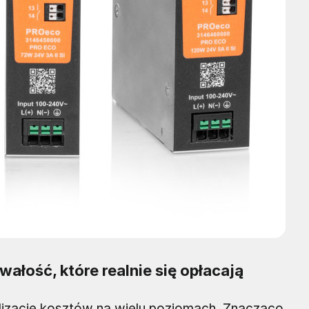
ałość, które realnie się opłacają
lizację kosztów na wielu poziomach. Znacząco