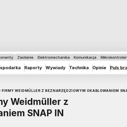
onenty
Zasilanie
Elektromechanika
Komunikacja
Mikrokontrolery
spodarka
Raporty
Wywiady
Technika
Opinie
Puls br
 FIRMY WEIDMÜLLER Z BEZNARZĘDZIOWYM OKABLOWANIEM SNA
my Weidmüller z
aniem SNAP IN