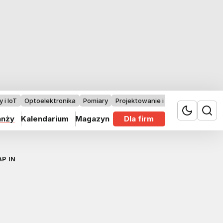
 i IoT
Optoelektronika
Pomiary
Projektowanie i badania
anży
Kalendarium
Magazyn
Dla firm
P IN