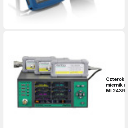
Czteroka
miernik 
ML2439