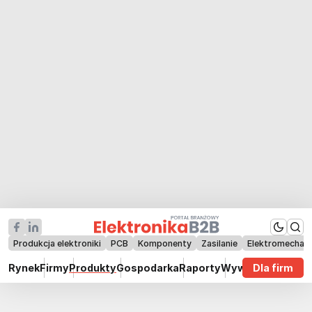
Produkcja elektroniki
PCB
Komponenty
Zasilanie
Elektromechan
Rynek
Firmy
Produkty
Gospodarka
Raporty
Wywiady
Dla firm
Technik