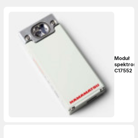
Moduł
spektros
C17552