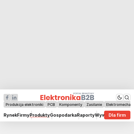
Produkcja elektroniki
PCB
Komponenty
Zasilanie
Elektromechan
Rynek
Firmy
Produkty
Gospodarka
Raporty
Wywiady
Dla firm
Technik