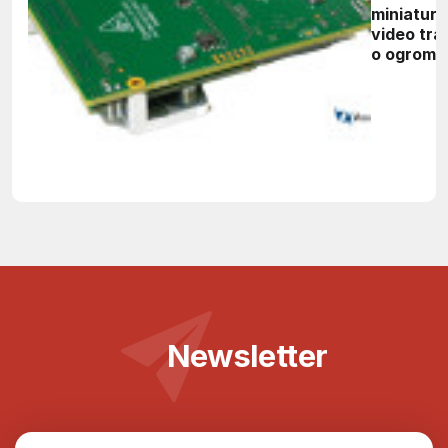
miniatur
video tra
o ogromn
możliwoś
Newsletter