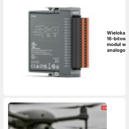
Wielokan
16-bitow
moduł we
analogo
do pracy
temperat
otoczeni
-40 do +