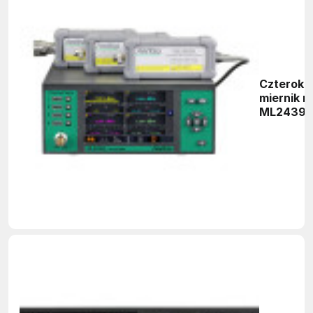
Czteroka
miernik 
ML2439