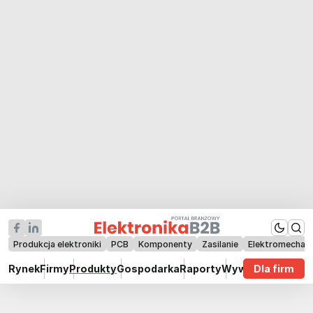
Produkcja elektroniki
PCB
Komponenty
Zasilanie
Elektromechan
Rynek
Firmy
Produkty
Gospodarka
Raporty
Wywiady
Dla firm
Technik