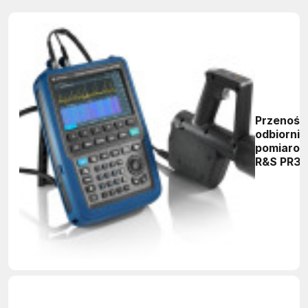
Przenośn
odbiornik
pomiaro
R&S PR3