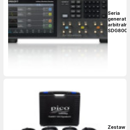
Seria
generato
arbitraln
SDG800
Zestaw