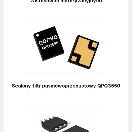
zastosowań motoryzacyjnych
Scalony filtr pasmowoprzepustowy QPQ3550