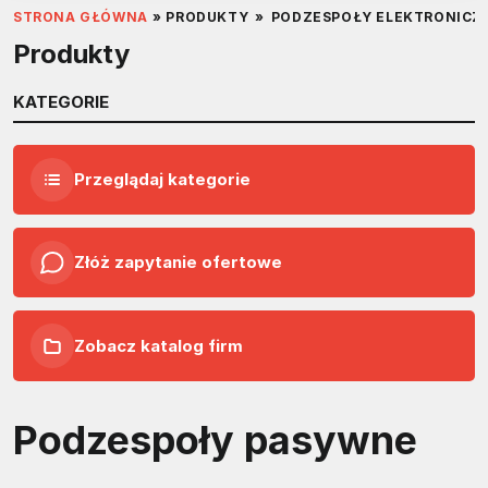
STRONA GŁÓWNA
»
PRODUKTY
»
PODZESPOŁY ELEKTRONICZ
Produkty
KATEGORIE
Przeglądaj kategorie
Złóż zapytanie ofertowe
Zobacz katalog firm
Podzespoły pasywne