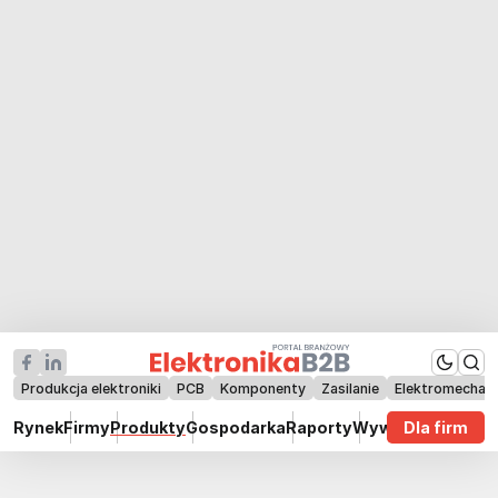
Produkcja elektroniki
PCB
Komponenty
Zasilanie
Elektromechan
Rynek
Firmy
Produkty
Gospodarka
Raporty
Wywiady
Dla firm
Technik