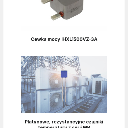
Cewka mocy IHXL1500VZ-3A
Platynowe, rezystancyjne czujniki
temperatury z serii MB