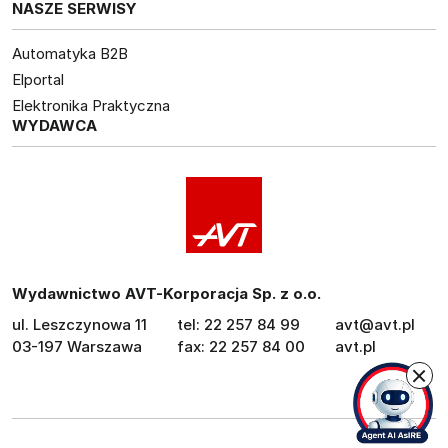
NASZE SERWISY
Automatyka B2B
Elportal
Elektronika Praktyczna
WYDAWCA
Wydawnictwo AVT-Korporacja Sp. z o.o.
ul. Leszczynowa 11
tel: 22 257 84 99
avt@avt.pl
03-197 Warszawa
fax: 22 257 84 00
avt.pl