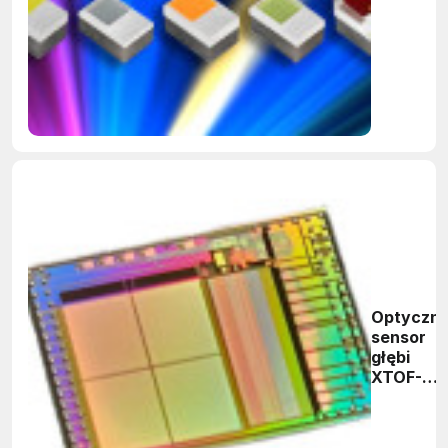
Optyczn
sensor
głębi
XTOF-
102-B