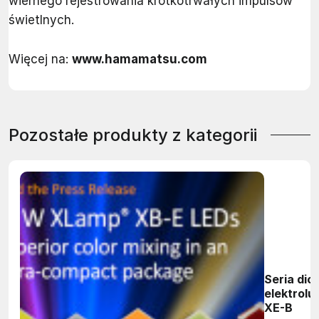
wiernego rejestrowania krótkotrwałych impulsów
świetlnych.
Więcej na:
www.hamamatsu.com
Pozostałe produkty z kategorii
Seria dio
elektrol
XE-B