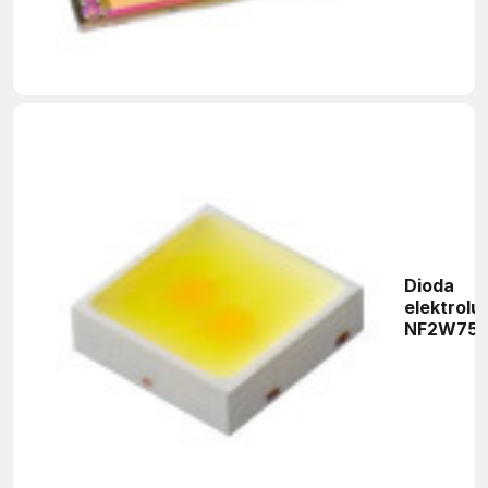
Dioda
elektrol
NF2W757