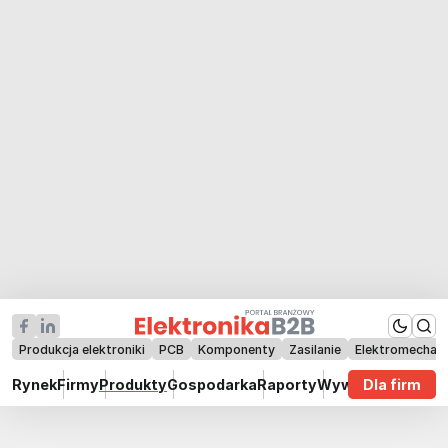
Produkcja elektroniki
PCB
Komponenty
Zasilanie
Elektromechan
Rynek
Firmy
Produkty
Gospodarka
Raporty
Wywiady
Dla firm
Technik