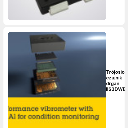
Trójosio
czujnik
drgań
IIS3DWB1