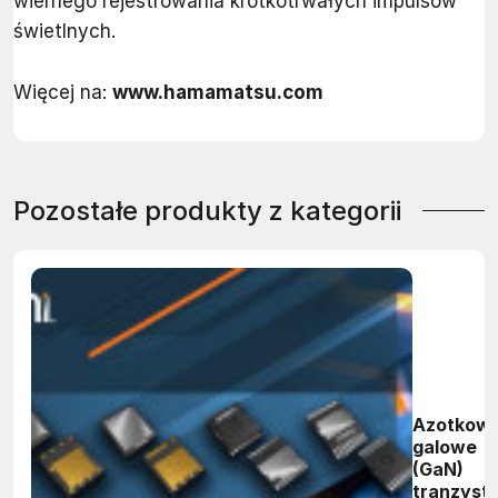
wiernego rejestrowania krótkotrwałych impulsów
świetlnych.
Więcej na:
www.hamamatsu.com
Pozostałe produkty z kategorii
Azotkow
galowe
(GaN)
tranzyst