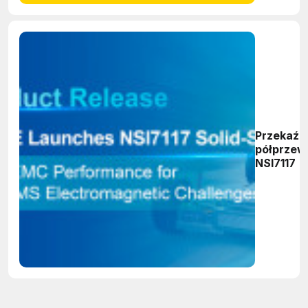
Przekaźn
półprzew
NSI7117