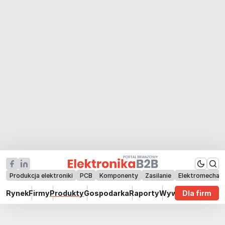
Produkcja elektroniki
PCB
Komponenty
Zasilanie
Elektromechan
Rynek
Firmy
Produkty
Gospodarka
Raporty
Wywiady
Dla firm
Technik