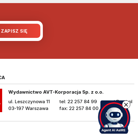
CA
Wydawnictwo AVT-Korporacja Sp. z o.o.
ul. Leszczynowa 11
tel: 22 257 84 99
avt@avt.pl
03-197 Warszawa
fax: 22 257 84 00
avt.pl