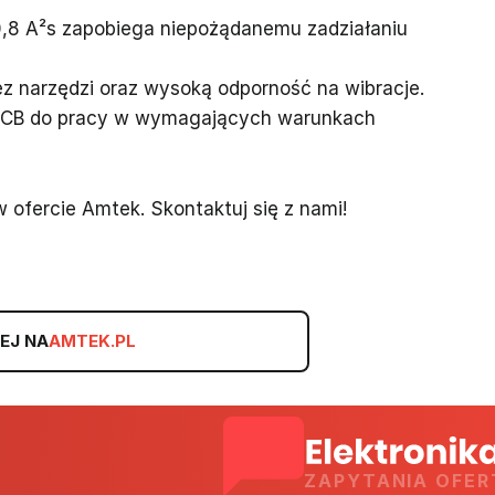
0,8 A²s zapobiega niepożądanemu zadziałaniu
ez narzędzi oraz wysoką odporność na wibracje.
PCB do pracy w wymagających warunkach
fercie Amtek. Skontaktuj się z nami!
EJ NA
AMTEK.PL
ZAPYTANIA OFE