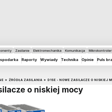
onenty
Zasilanie
Elektromechanika
Komunikacja
Mikrokontrolery
spodarka
Raporty
Wywiady
Technika
Opinie
Puls br
NE
»
ŹRÓDŁA ZASILANIA
»
D1SE - NOWE ZASILACZE O NISKIEJ 
ilacze o niskiej mocy