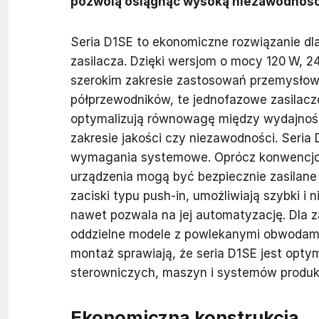
pozwolą osiągnąć wysoką niezawodność 
Seria D1SE to ekonomiczne rozwiązanie d
zasilacza. Dzięki wersjom o mocy 120 W, 2
szerokim zakresie zastosowań przemysłow
półprzewodników, te jednofazowe zasilacze 
optymalizują równowagę między wydajnoś
zakresie jakości czy niezawodności. Seria
wymagania systemowe. Oprócz konwencjon
urządzenia mogą być bezpiecznie zasilan
zaciski typu push-in, umożliwiają szybki i 
nawet pozwala na jej automatyzację. Dla
oddzielne modele z powlekanymi obwodami
montaż sprawiają, że seria D1SE jest op
sterowniczych, maszyn i systemów produk
Ekonomiczna konstrukcja