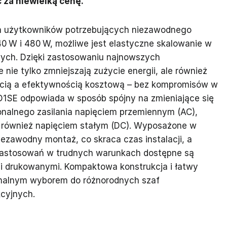
za niewielką cenę.
la użytkowników potrzebujących niezawodnego
40 W i 480 W, możliwe jest elastyczne skalowanie w
ych. Dzięki zastosowaniu najnowszych
nie tylko zmniejszają zużycie energii, ale również
cią a efektywnością kosztową – bez kompromisów w
 D1SE odpowiada w sposób spójny na zmieniające się
alnego zasilania napięciem przemiennym (AC),
e również napięciem stałym (DC). Wyposażone w
niezawodny montaż, co skraca czas instalacji, a
 zastosowań w trudnych warunkach dostępne są
 drukowanymi. Kompaktowa konstrukcja i łatwy
tymalnym wyborem do różnorodnych szaf
cyjnych.