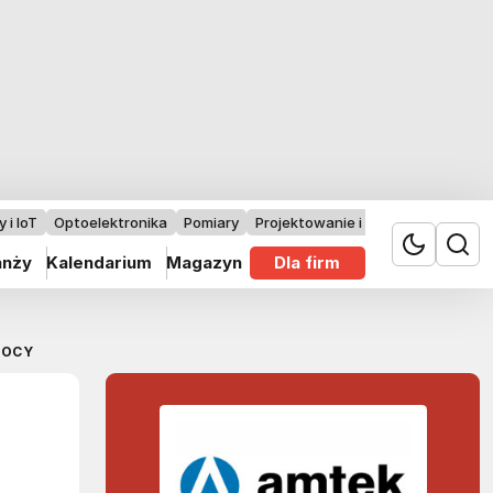
 i IoT
Optoelektronika
Pomiary
Projektowanie i badania
anży
Kalendarium
Magazyn
Dla firm
MOCY