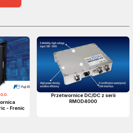
O.O.
Przetwornice DC/DC z serii
RMOD4000
ornica
ric - Frenic