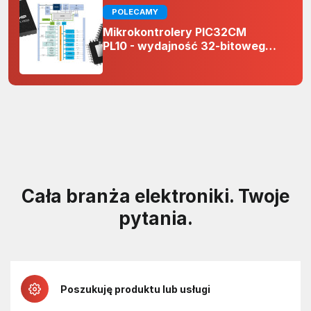
POLECAMY
Mikrokontrolery PIC32CM
PL10 - wydajność 32-bitowego
rdzenia Arm Cortex-M0+ i
odporność na zakłócenia w
projektach 5 V
Cała branża elektroniki. Twoje
pytania.
Poszukuję produktu lub usługi