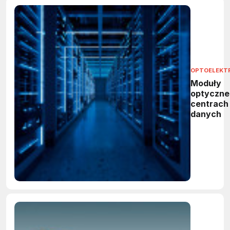
OPTOELEKT
Moduły
optyczne
centrach
danych