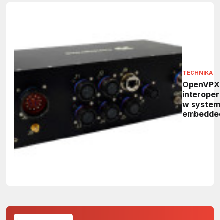
TECHNIKA
OpenVPX,
interope
w syste
embedde