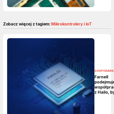
Zobacz więcej z tagiem:
Mikrokontrolery i IoT
GOSPODARK
Farnell
podejmuj
współpra
z Hailo, b
przyspie
innowacj
zakresie
Edge AI