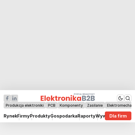
Produkcja elektroniki
PCB
Komponenty
Zasilanie
Elektromechan
Rynek
Firmy
Produkty
Gospodarka
Raporty
Wywiady
Dla firm
Technik