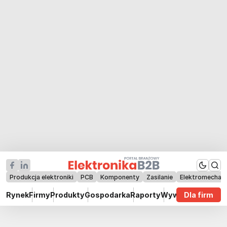
Produkcja elektroniki
PCB
Komponenty
Zasilanie
Elektromechan
Rynek
Firmy
Produkty
Gospodarka
Raporty
Wywiady
Dla firm
Technik