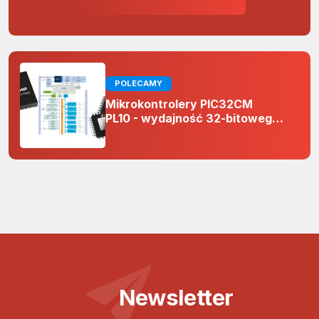
POLECAMY
Mikrokontrolery PIC32CM
PL10 - wydajność 32-bitowego
rdzenia Arm Cortex-M0+ i
odporność na zakłócenia w
projektach 5 V
Newsletter