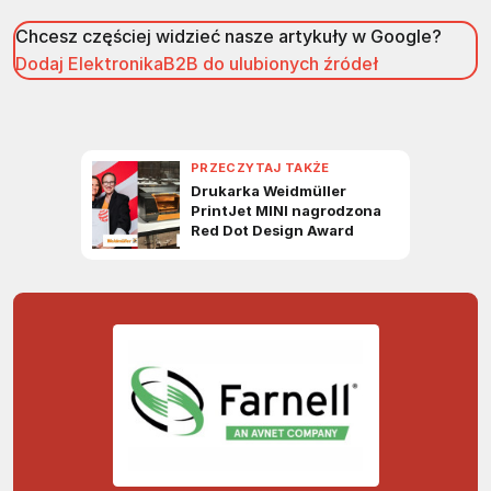
Chcesz częściej widzieć nasze artykuły w Google?
Dodaj ElektronikaB2B do ulubionych źródeł