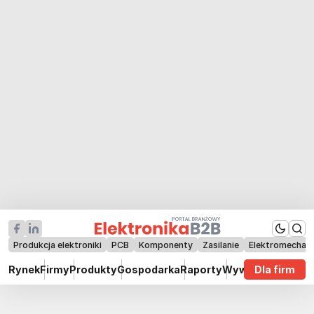
Produkcja elektroniki
PCB
Komponenty
Zasilanie
Elektromechan
Rynek
Firmy
Produkty
Gospodarka
Raporty
Wywiady
Dla firm
Technik