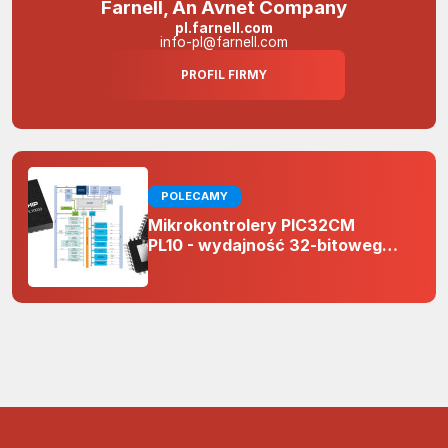
Farnell, An Avnet Company
pl.farnell.com
info-pl@farnell.com
PROFIL FIRMY
POLECAMY
Mikrokontrolery PIC32CM
PL10 - wydajność 32-bitowego
rdzenia Arm Cortex-M0+ i
odporność na zakłócenia w
projektach 5 V