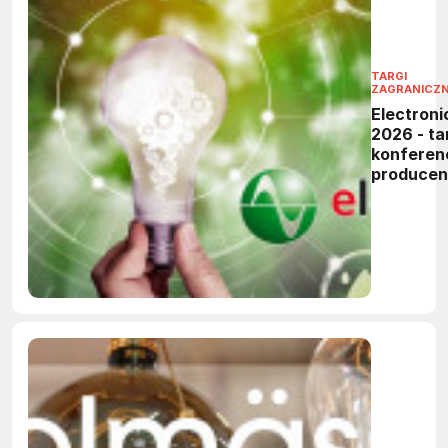
TARGI
ZAGRANICZ
Electroni
2026 - tar
konferen
produce
elektronik