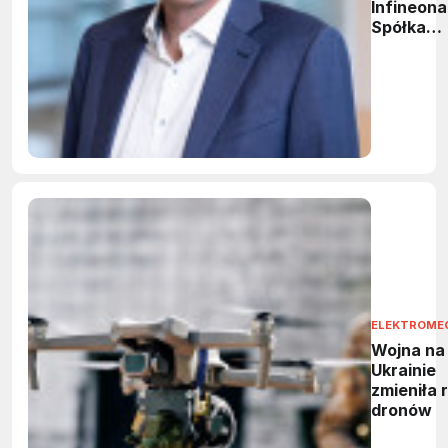
Infineona
Spółka
podnosi
prognozę
przycho
ELEKTROME
Wojna na
Ukrainie
zmieniła 
dronów