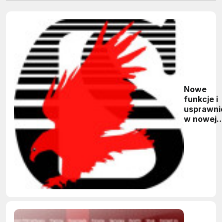
Nowe
funkcje i
usprawni
w nowej
wersji Ea
7