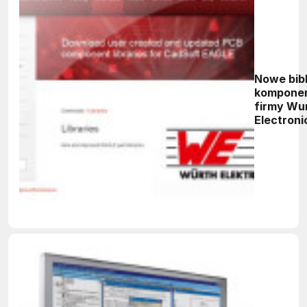
Nowe bibl
kompone
firmy Wu
Electroni
Midcom d
oprogra
CadSoft 