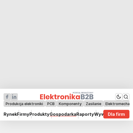
Produkcja elektroniki
PCB
Komponenty
Zasilanie
Elektromechan
Rynek
Firmy
Produkty
Gospodarka
Raporty
Wywiady
Dla firm
Technik