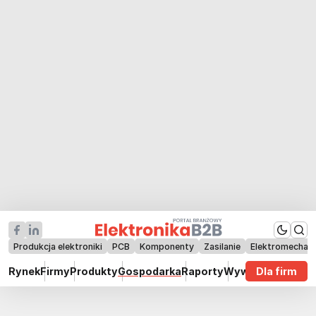
Produkcja elektroniki
PCB
Komponenty
Zasilanie
Elektromechan
Rynek
Firmy
Produkty
Gospodarka
Raporty
Wywiady
Dla firm
Technik