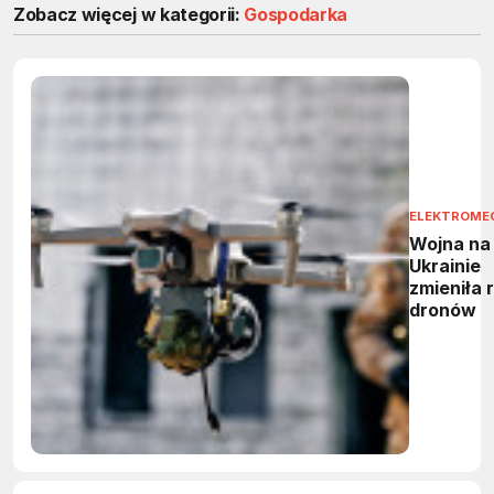
Zobacz więcej w kategorii:
Gospodarka
ELEKTROME
Wojna na
Ukrainie
zmieniła 
dronów