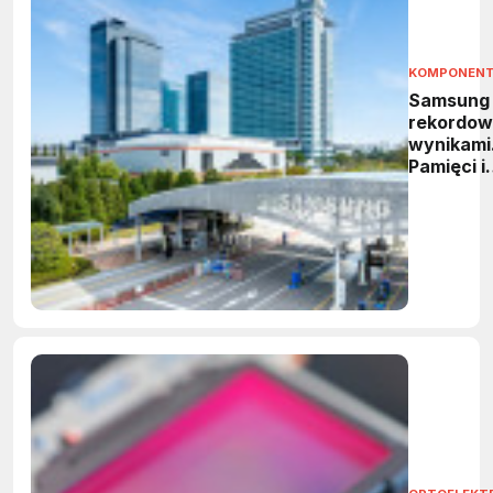
KOMPONEN
Samsung
rekordow
wynikami
Pamięci i
HBM
napędzaj
wzrost