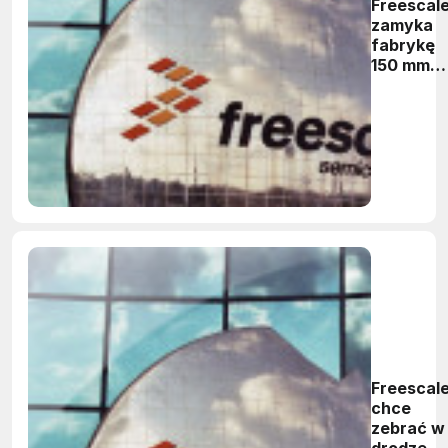
Freescal
zamyka
fabrykę
150 mm
we
Francji
Freescal
chce
zebrać w