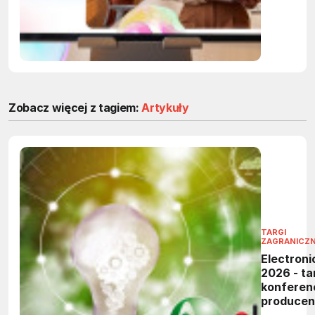
powtarza
zadania 
firmach
Zobacz więcej z tagiem:
Artykuły
TARGI
ZAGRANICZ
Electroni
2026 - tar
konferen
produce
elektronik