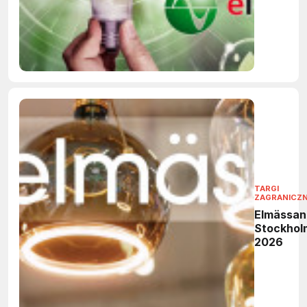
TARGI
ZAGRANICZ
Elmässan
Stockhol
2026