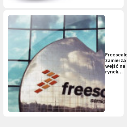
Freescal
zamierza
wejść na
rynek
zajmowa
przez TI