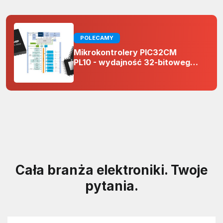
POLECAMY
Mikrokontrolery PIC32CM
PL10 - wydajność 32-bitowego
rdzenia Arm Cortex-M0+ i
odporność na zakłócenia w
projektach 5 V
Cała branża elektroniki. Twoje
pytania.