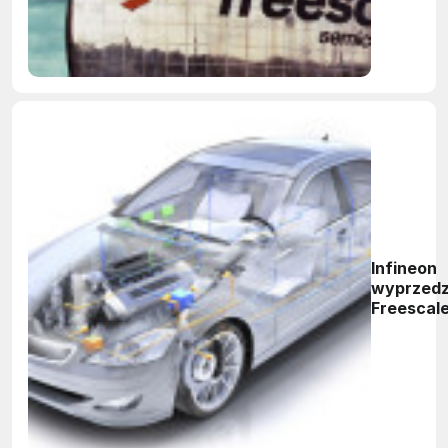
Infineon
wyprzedz
Freescal