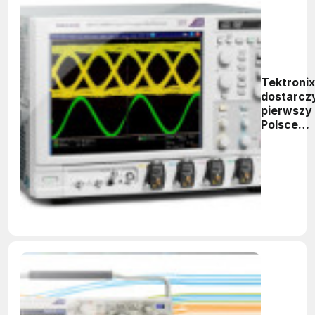
Tektronix
dostarcz
pierwszy
Polsce
oscylosk
na pasmo
powyżej
30 GHz