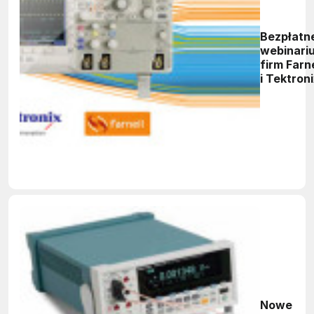
Bezpłatn
webinari
firm Farne
i Tektron
Nowe