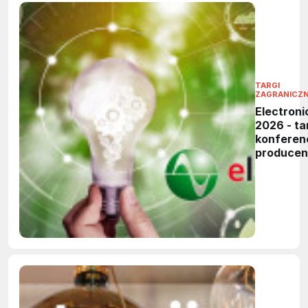
TARGI
ZAGRANICZ
Electroni
2026 - tar
konferen
produce
elektronik