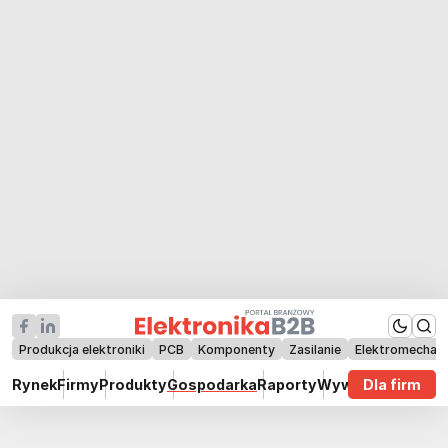
Produkcja elektroniki
PCB
Komponenty
Zasilanie
Elektromechan
Rynek
Firmy
Produkty
Gospodarka
Raporty
Wywiady
Dla firm
Technik