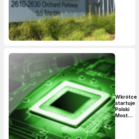
kupiony
przez
azjatycki
inwestor
Wkrótce
startuje
Polski
Most
Krzemow