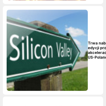
Trwa nabó
edycji p
akcelera
US-Polan
Innovati