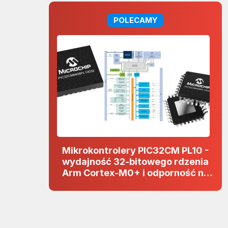
POLECAMY
Mikrokontrolery PIC32CM PL10 -
wydajność 32-bitowego rdzenia
Arm Cortex-M0+ i odporność na
zakłócenia w projektach 5 V