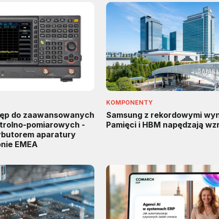
KOMPONENTY
tęp do zaawansowanych
Samsung z rekordowymi wyn
trolno-pomiarowych -
Pamięci i HBM napędzają wz
rybutorem aparatury
onie EMEA