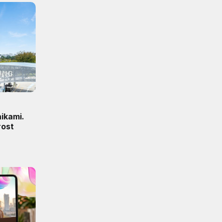
ikami.
rost