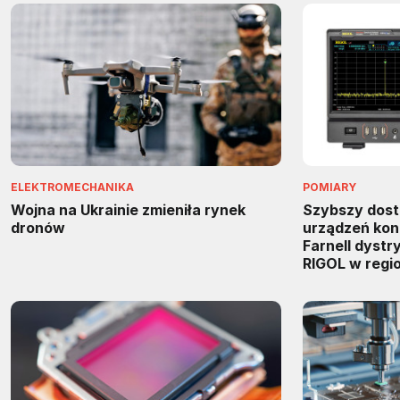
ELEKTROMECHANIKA
POMIARY
Wojna na Ukrainie zmieniła rynek
Szybszy dos
dronów
urządzeń kon
Farnell dyst
RIGOL w regi