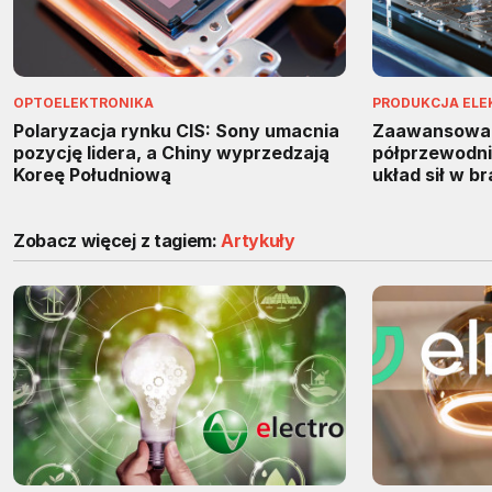
OPTOELEKTRONIKA
PRODUKCJA ELE
Polaryzacja rynku CIS: Sony umacnia
Zaawansowa
pozycję lidera, a Chiny wyprzedzają
półprzewodnik
Koreę Południową
układ sił w b
Zobacz więcej z tagiem:
Artykuły