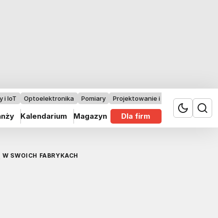
 i IoT
Optoelektronika
Pomiary
Projektowanie i badania
anży
Kalendarium
Magazyn
Dla firm
 W SWOICH FABRYKACH