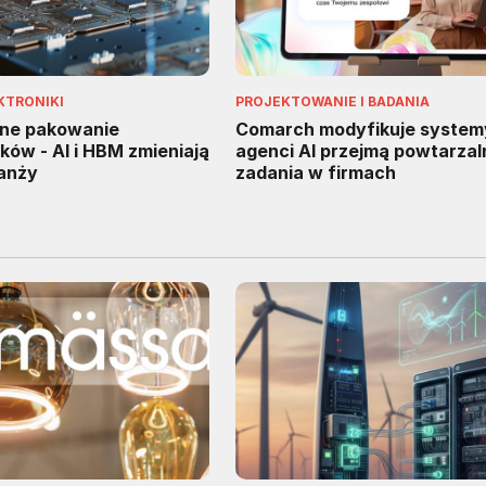
KTRONIKI
PROJEKTOWANIE I BADANIA
ne pakowanie
Comarch modyfikuje system
ów - AI i HBM zmieniają
agenci AI przejmą powtarzal
ranży
zadania w firmach