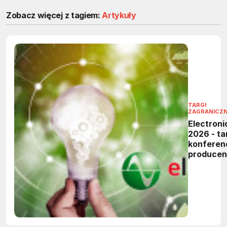
Zobacz więcej z tagiem:
Artykuły
TARGI
ZAGRANICZ
Electroni
2026 - tar
konferen
produce
elektronik