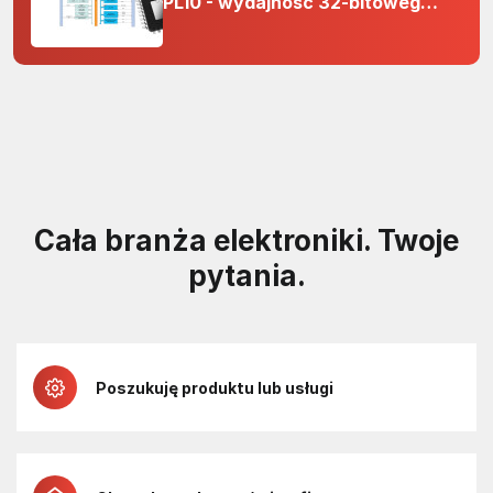
PL10 - wydajność 32-bitowego
rdzenia Arm Cortex-M0+ i
odporność na zakłócenia w
projektach 5 V
Cała branża elektroniki. Twoje
pytania.
Poszukuję produktu lub usługi