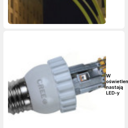
W
oświetlen
nastają
LED-y