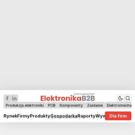
Produkcja elektroniki
PCB
Komponenty
Zasilanie
Elektromechan
Rynek
Firmy
Produkty
Gospodarka
Raporty
Wywiady
Dla firm
Technik