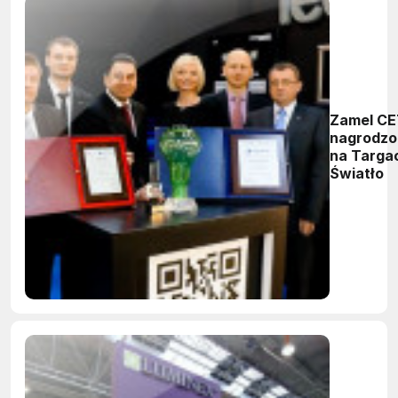
Zamel C
nagrodzo
na Targa
Światło