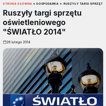
STRONA GŁÓWNA
»
GOSPODARKA
»
RUSZYŁY TARGI SPRZĘTU
Ruszyły targi sprzętu
oświetleniowego
"ŚWIATŁO 2014"
26 lutego 2014