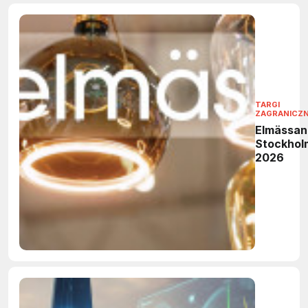
TARGI
ZAGRANICZ
Elmässan
Stockhol
2026