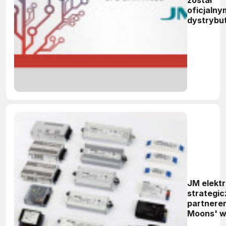
został
oficjalny
dystrybu
Microchi
Polsce
JM elektr
strategi
partnere
Moons' 
Polsce