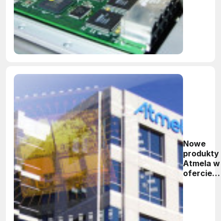
elektronik
Nowe
produkty
Atmela w
ofercie
firmy JM
elektroni