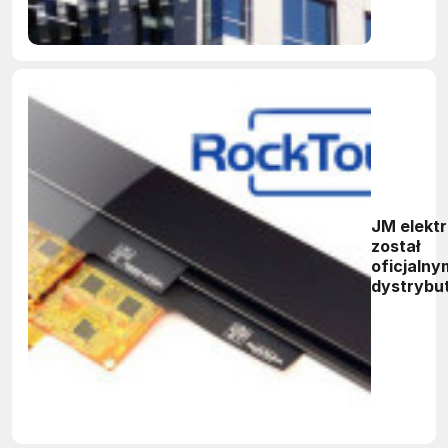
JM elektr
został
oficjalny
dystrybu
Rocktouc