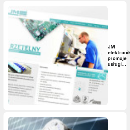
JM
elektroni
promuje
usługi
EMS