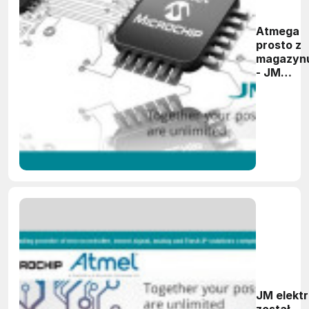
Atmega
prosto z
magazyn
- JM
elektroni
zaprasza
na zakup
jeszcze 
2016 rok
JM elektr