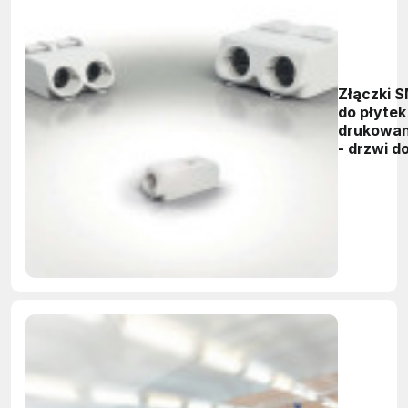
Złączki 
do płytek
drukowa
- drzwi d
świata L