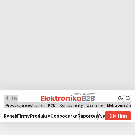
Produkcja elektroniki
PCB
Komponenty
Zasilanie
Elektromechan
Rynek
Firmy
Produkty
Gospodarka
Raporty
Wywiady
Dla firm
Technik