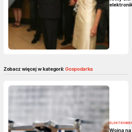
elektroni
Zobacz więcej w kategorii:
Gospodarka
ELEKTROME
Wojna na