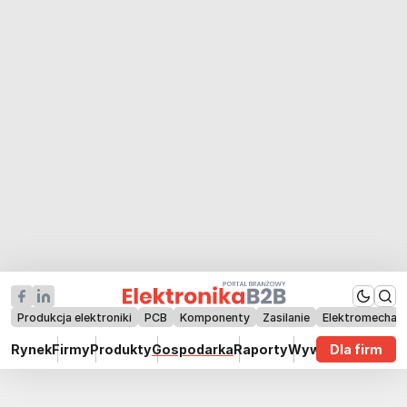
Produkcja elektroniki
PCB
Komponenty
Zasilanie
Elektromechan
Rynek
Firmy
Produkty
Gospodarka
Raporty
Wywiady
Dla firm
Technik