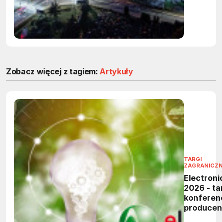
oszczędn
energii i
inteligen
zarządza
Zobacz więcej z tagiem:
Artykuły
TARGI
ZAGRANICZ
Electroni
2026 - tar
konferen
produce
elektronik