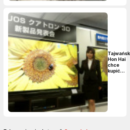
Tajwańsk
Hon Hai
chce
kupić
biznes
LCD firm
Sharp