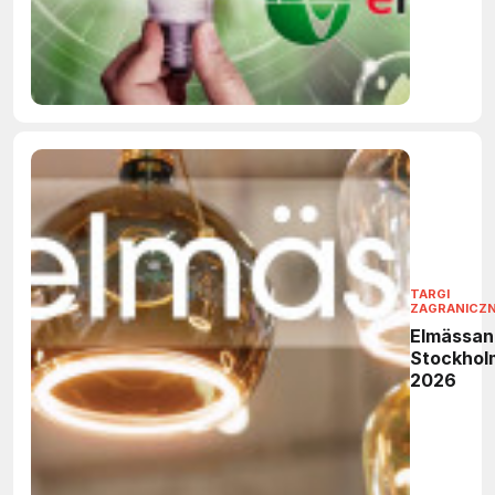
TARGI
ZAGRANICZ
Elmässan
Stockhol
2026