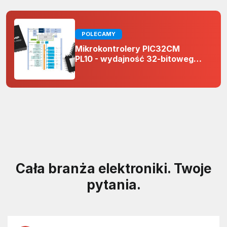
POLECAMY
Mikrokontrolery PIC32CM
PL10 - wydajność 32-bitowego
rdzenia Arm Cortex-M0+ i
odporność na zakłócenia w
projektach 5 V
Cała branża elektroniki. Twoje
pytania.