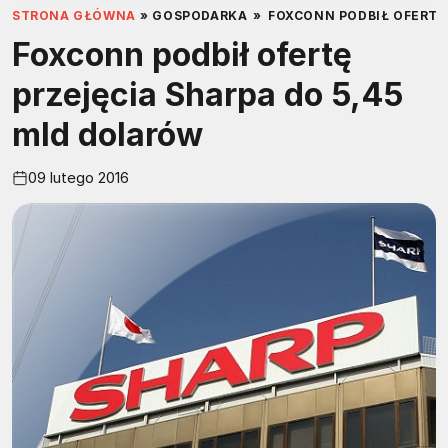
STRONA GŁÓWNA
»
GOSPODARKA
»
FOXCONN PODBIŁ OFERTĘ
Foxconn podbił ofertę
przejęcia Sharpa do 5,45
mld dolarów
09 lutego 2016