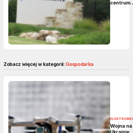
centrum
doskonał
w
Budapesz
Zobacz więcej w kategorii:
Gospodarka
ELEKTROME
Wojna na
Ukrainie