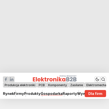
Produkcja elektroniki
PCB
Komponenty
Zasilanie
Elektromechan
Rynek
Firmy
Produkty
Gospodarka
Raporty
Wywiady
Dla firm
Technik