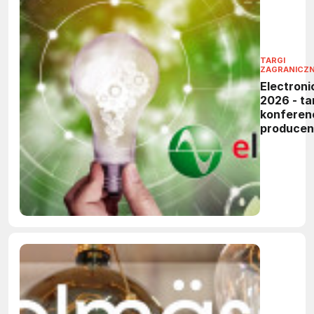
TARGI
ZAGRANICZ
Electroni
2026 - tar
konferen
produce
elektronik