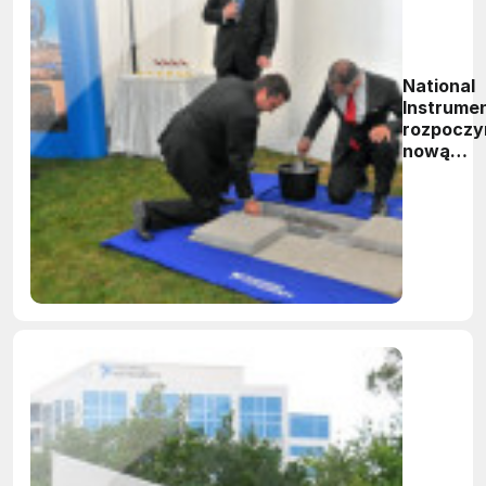
National
Instrume
rozpoczy
nową
inwestyc
na
Węgrzec