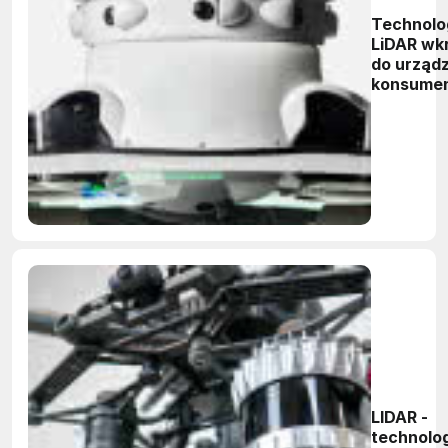
Technolo
LiDAR wk
do urząd
konsumen
LIDAR -
technolo