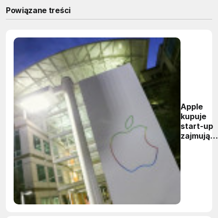
Powiązane treści
Apple
kupuje
start-up
zajmując
się LIDAR
ami