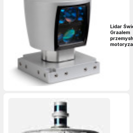
Lidar Św
Graalem
przemysł
motoryza