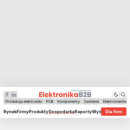
Produkcja elektroniki
PCB
Komponenty
Zasilanie
Elektromechan
Rynek
Firmy
Produkty
Gospodarka
Raporty
Wywiady
Dla firm
Technik