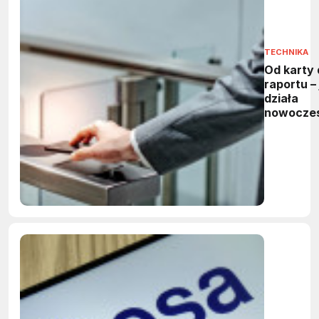
TECHNIKA
Od karty 
raportu – 
działa
nowocze
system
kontroli
dostępu?