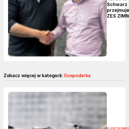
Schwarz
przejmuj
ZES ZIM
Electroni
Systems
GmbH i
rozszerz
ofertę
urządzeń
testowo-
pomiaro
Zobacz więcej w kategorii:
Gospodarka
ELEKTROME