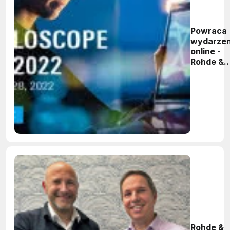
Powraca
wydarzen
online -
Rohde &
Schwarz
Oscillos
Days
Rohde &