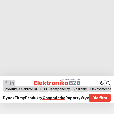
Produkcja elektroniki
PCB
Komponenty
Zasilanie
Elektromechan
Rynek
Firmy
Produkty
Gospodarka
Raporty
Wywiady
Dla firm
Technik