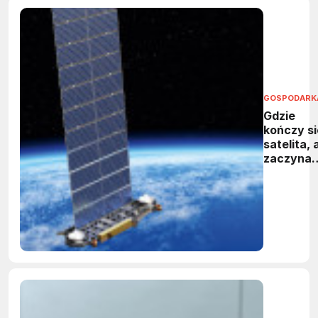
GOSPODARK
Gdzie
kończy si
satelita, 
zaczyna
kosmiczn
śmieć