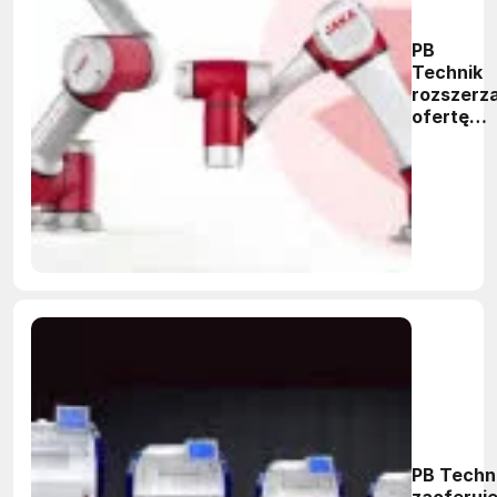
PB
Technik
rozszerz
ofertę
robotów
PB Techn
zaoferuj