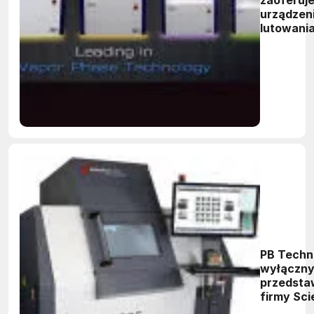
urządzen
lutowani
kondensa
PB Techn
wyłączn
przedsta
firmy Sc
w Polsce