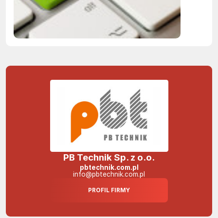
humanoid
otwierają
nowy roz
wzrostu
PB Technik Sp. z o.o.
pbtechnik.com.pl
info@pbtechnik.com.pl
PROFIL FIRMY