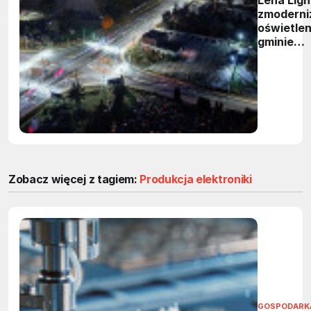
Lena Ligh
zmoderni
oświetlen
gminie
Gierałtow
65%
oszczędn
energii i
inteligen
zarządza
Zobacz więcej z tagiem:
Produkcja elektroniki
GOSPODARK