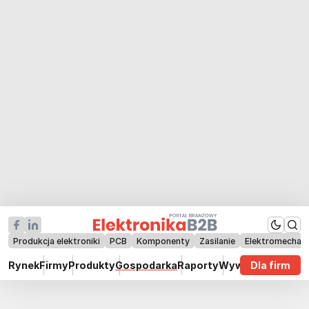
Produkcja elektroniki
PCB
Komponenty
Zasilanie
Elektromechan
Rynek
Firmy
Produkty
Gospodarka
Raporty
Wywiady
Dla firm
Technik