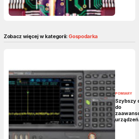
Zobacz więcej w kategorii:
Gospodarka
POMIARY
Szybszy 
do
zaawans
urządzeń
kontrolno
pomiarow
Farnell