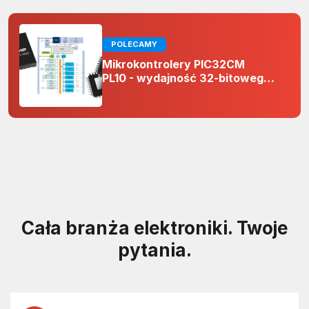
POLECAMY
Mikrokontrolery PIC32CM
PL10 - wydajność 32-bitowego
rdzenia Arm Cortex-M0+ i
odporność na zakłócenia w
projektach 5 V
Cała branża elektroniki. Twoje
pytania.