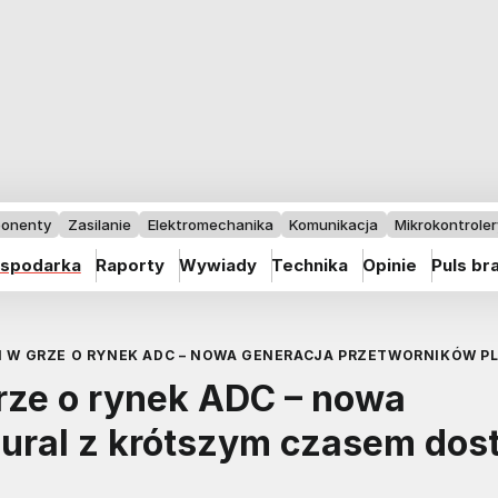
onenty
Zasilanie
Elektromechanika
Komunikacja
Mikrokontrolery
spodarka
Raporty
Wywiady
Technika
Opinie
Puls br
EM W GRZE O RYNEK ADC – NOWA GENERACJA PRZETWORNIKÓW P
grze o rynek ADC – nowa
ural z krótszym czasem dost