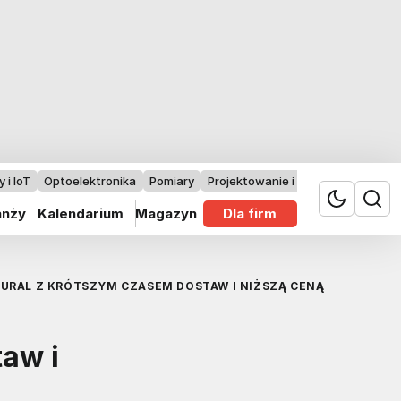
 i IoT
Optoelektronika
Pomiary
Projektowanie i badania
anży
Kalendarium
Magazyn
Dla firm
LURAL Z KRÓTSZYM CZASEM DOSTAW I NIŻSZĄ CENĄ
aw i