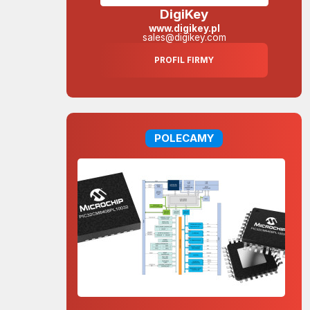
DigiKey
www.digikey.pl
sales@digikey.com
PROFIL FIRMY
POLECAMY