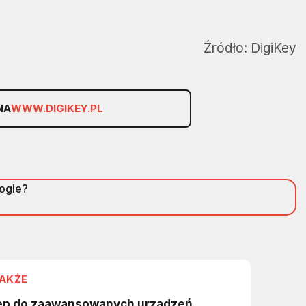
Źródło:
DigiKey
NA
WWW.DIGIKEY.PL
oogle?