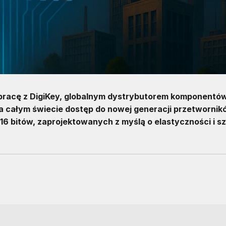
pracę z DigiKey, globalnym dystrybutorem komponentó
na całym świecie dostęp do nowej generacji przetworni
6 bitów, zaprojektowanych z myślą o elastyczności i sz