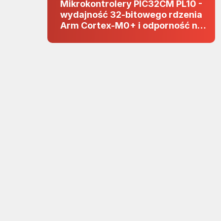
Mikrokontrolery PIC32CM PL10 -
wydajność 32-bitowego rdzenia
Arm Cortex-M0+ i odporność na
zakłócenia w projektach 5 V