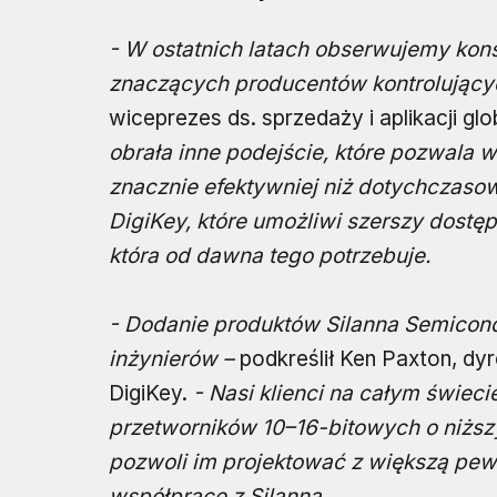
- W ostatnich latach obserwujemy kons
znaczących producentów kontrolując
wiceprezes ds. sprzedaży i aplikacji g
obrała inne podejście, które pozwala
znacznie efektywniej niż dotychczaso
DigiKey, które umożliwi szerszy dostęp
która od dawna tego potrzebuje.
- Dodanie produktów Silanna Semicondu
inżynierów –
podkreślił Ken Paxton, d
DigiKey.
- Nasi klienci na całym świe
przetworników 10–16-bitowych o niższy
pozwoli im projektować z większą pew
współpracę z Silanną.