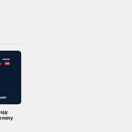
sją:
erminy