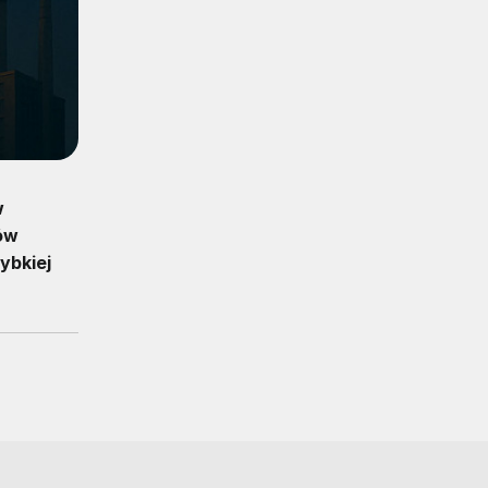
w
ków
ybkiej