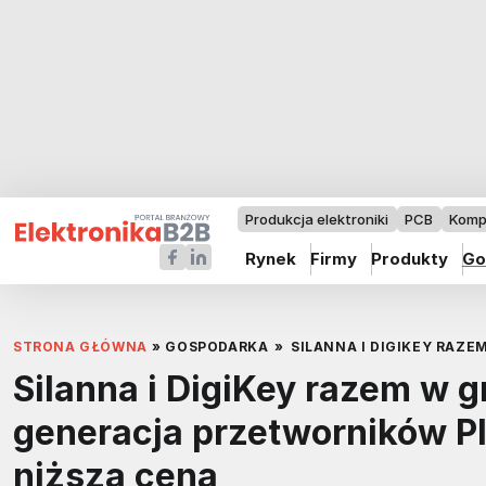
Produkcja elektroniki
PCB
Komp
Rynek
Firmy
Produkty
Go
STRONA GŁÓWNA
»
GOSPODARKA
»
SILANNA I DIGIKEY RAZ
Silanna i DigiKey razem w 
generacja przetworników Pl
niższą ceną