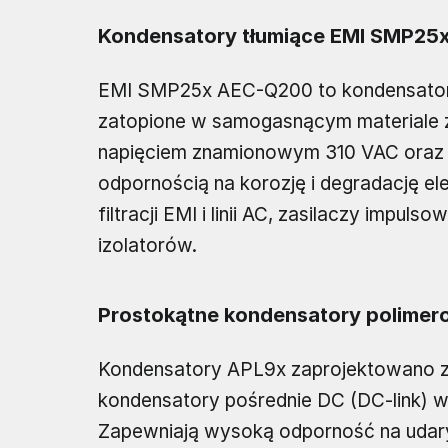
Kondensatory tłumiące EMI SMP2
EMI SMP25x AEC-Q200 to kondensator
zatopione w samogasnącym materiale z
napięciem znamionowym 310 VAC oraz 
odpornością na korozję i degradację e
filtracji EMI i linii AC, zasilaczy impu
izolatorów.
Prostokątne kondensatory polime
Kondensatory APL9x zaprojektowano z m
kondensatory pośrednie DC (DC-link) w
Zapewniają wysoką odporność na udary