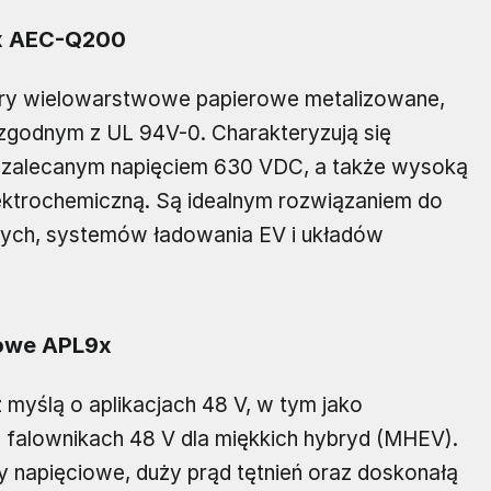
5x AEC-Q200
y wielowarstwowe papierowe metalizowane,
godnym z UL 94V-0. Charakteryzują się
zalecanym napięciem 630 VDC, a także wysoką
lektrochemiczną. Są idealnym rozwiązaniem do
lsowych, systemów ładowania EV i układów
rowe APL9x
yślą o aplikacjach 48 V, w tym jako
 falownikach 48 V dla miękkich hybryd (MHEV).
 napięciowe, duży prąd tętnień oraz doskonałą