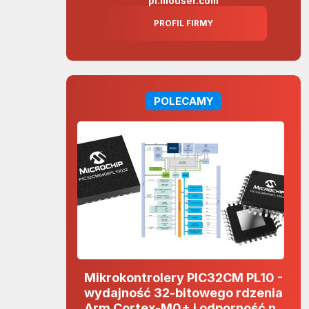
pl.mouser.com
PROFIL FIRMY
POLECAMY
Mikrokontrolery PIC32CM PL10 -
wydajność 32-bitowego rdzenia
Arm Cortex-M0+ i odporność na