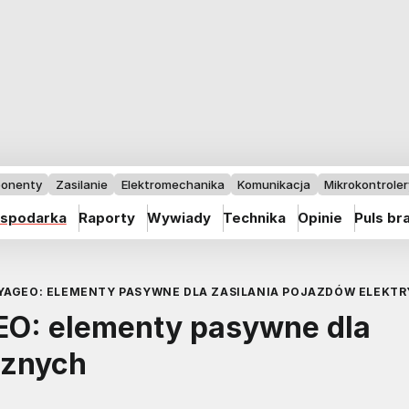
onenty
Zasilanie
Elektromechanika
Komunikacja
Mikrokontrolery
spodarka
Raporty
Wywiady
Technika
Opinie
Puls br
YAGEO: ELEMENTY PASYWNE DLA ZASILANIA POJAZDÓW ELEKT
EO: elementy pasywne dla
cznych