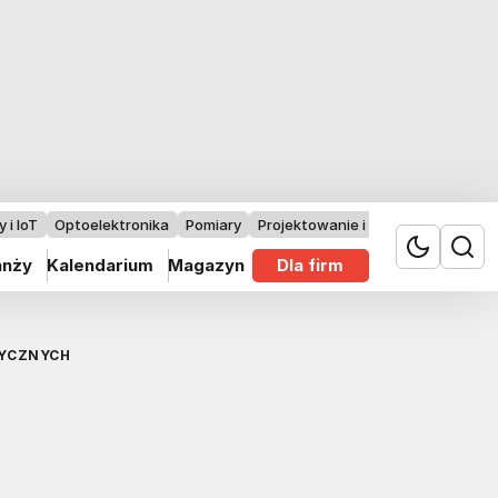
 i IoT
Optoelektronika
Pomiary
Projektowanie i badania
anży
Kalendarium
Magazyn
Dla firm
RYCZNYCH