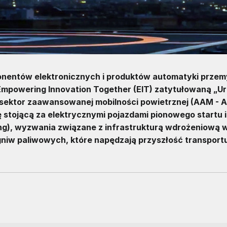
ponentów elektronicznych i produktów automatyki przem
 Empowering Innovation Together (EIT) zatytułowaną „U
ię sektor zaawansowanej mobilności powietrznej (AAM -
ię stojącą za elektrycznymi pojazdami pionowego startu i
ding), wyzwania związane z infrastrukturą wdrożeniową 
niw paliwowych, które napędzają przyszłość transport