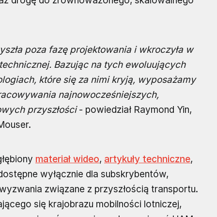
raz drogę do zrównoważonego, skalowalnego
szła poza fazę projektowania i wkroczyła w
technicznej. Bazując na tych ewoluujących
logiach, które się za nimi kryją, wyposażamy
racowywania najnowocześniejszych,
wych przyszłości
- powiedział Raymond Yin,
 Mouser.
głębiony
materiał wideo
,
artykuły techniczne
,
i dostępne wyłącznie dla subskrybentów,
 i wyzwania związane z przyszłością transportu.
ącego się krajobrazu mobilności lotniczej,