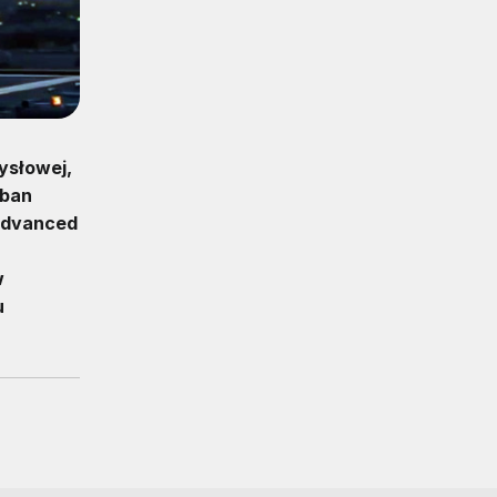
ysłowej,
rban
 Advanced
w
u