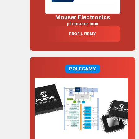
Mouser Electronics
pl.mouser.com
PROFIL FIRMY
POLECAMY