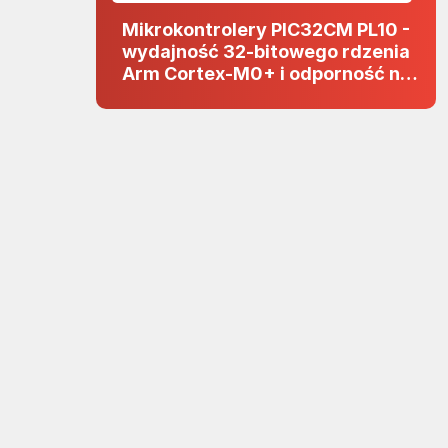
Mikrokontrolery PIC32CM PL10 -
wydajność 32-bitowego rdzenia
Arm Cortex-M0+ i odporność na
zakłócenia w projektach 5 V