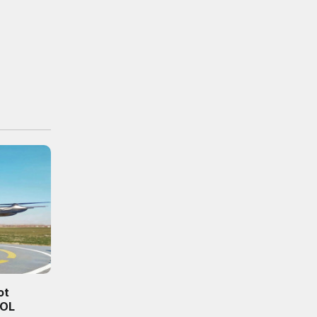
ot
TOL