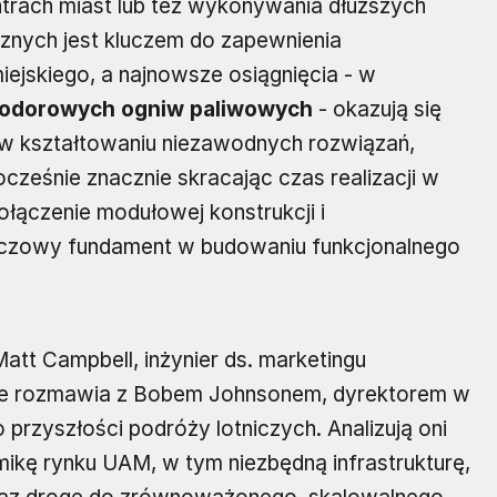
trach miast lub też wykonywania dłuższych
znych jest kluczem do zapewnienia
jskiego, a najnowsze osiągnięcia - w
odorowych ogniw paliwowych
- okazują się
w kształtowaniu niezawodnych rozwiązań,
ocześnie znacznie skracając czas realizacji w
ołączenie modułowej konstrukcji i
uczowy fundament w budowaniu funkcjonalnego
tt Campbell, inżynier ds. marketingu
nie rozmawia z Bobem Johnsonem, dyrektorem w
przyszłości podróży lotniczych. Analizują oni
mikę rynku UAM, w tym niezbędną infrastrukturę,