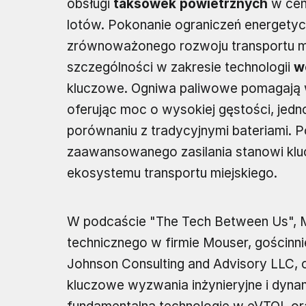
obsługi
taksówek powietrznych
w cen
lotów. Pokonanie ograniczeń energetyc
zrównoważonego rozwoju transportu mie
szczególności w zakresie technologii
w
kluczowe. Ogniwa paliwowe pomagają 
oferując moc o wysokiej gęstości, jedn
porównaniu z tradycyjnymi bateriami. P
zaawansowanego zasilania stanowi kl
ekosystemu transportu miejskiego.
W podcaście "The Tech Between Us", Ma
technicznego w firmie Mouser, gościn
Johnson Consulting and Advisory LLC, o 
kluczowe wyzwania inżynieryjne i dyna