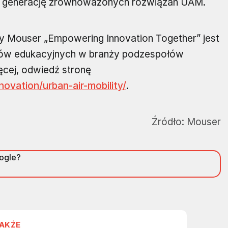
ną generację zrównoważonych rozwiązań UAM.
y Mouser „Empowering Innovation Together” jest
amów edukacyjnych w branży podzespołów
ęcej, odwiedź stronę
ovation/urban-air-mobility/
.
Źródło:
Mouser
oogle?