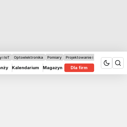
 i IoT
Optoelektronika
Pomiary
Projektowanie i badania
anży
Kalendarium
Magazyn
Dla firm