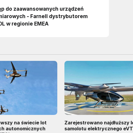
rwszy na świecie lot
Zarejestrowano najdłuższy l
ech autonomicznych
samolotu elektrycznego eV