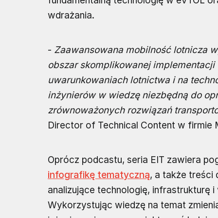
fundamentalną technologię w eVTOL o
wdrażania.
-
Zaawansowana mobilność lotnicza wy
obszar skomplikowanej implementacji 
uwarunkowaniach lotnictwa i na techno
inżynierów w wiedzę niezbędną do op
zrównoważonych rozwiązań transporto
Director of Technical Content w firmie
Oprócz podcastu, seria EIT zawiera po
infografikę tematyczną
, a także treśc
analizujące technologię, infrastrukturę
Wykorzystując wiedzę na temat zmieniaj