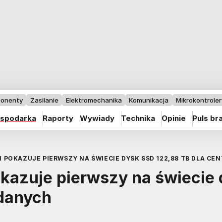
onenty
Zasilanie
Elektromechanika
Komunikacja
Mikrokontrolery
spodarka
Raporty
Wywiady
Technika
Opinie
Puls br
POKAZUJE PIERWSZY NA ŚWIECIE DYSK SSD 122,88 TB DLA CE
azuje pierwszy na świecie 
 danych