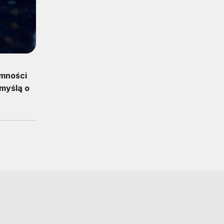
emności
myślą o