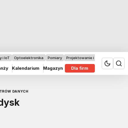
 i IoT
Optoelektronika
Pomiary
Projektowanie i badania
anży
Kalendarium
Magazyn
Dla firm
NTRÓW DANYCH
dysk