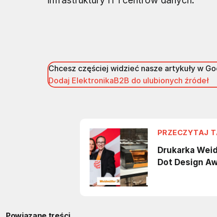
infrastruktury IT i centrów danych.
Chcesz częściej widzieć nasze artykuły w G
Dodaj ElektronikaB2B do ulubionych źródeł
Powiązane treści