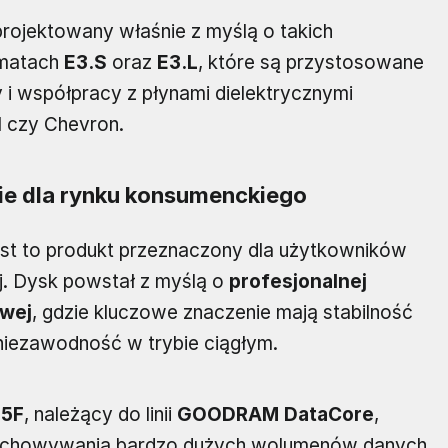
rojektowany właśnie z myślą o takich
rmatach
E3.S
oraz
E3.L
, które są przystosowane
 i współpracy z płynami dielektrycznymi
l czy Chevron.
nie dla rynku konsumenckiego
jest to produkt przeznaczony dla użytkowników
j. Dysk powstał z myślą o
profesjonalnej
owej
, gdzie kluczowe znaczenie mają stabilność
niezawodność w trybie ciągłym.
5F
, należący do linii
GOODRAM DataCore
,
zechowywania bardzo dużych wolumenów danych.