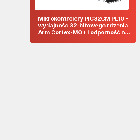
Mikrokontrolery PIC32CM PL10 -
wydajność 32-bitowego rdzenia
Arm Cortex-M0+ i odporność na
zakłócenia w projektach 5 V