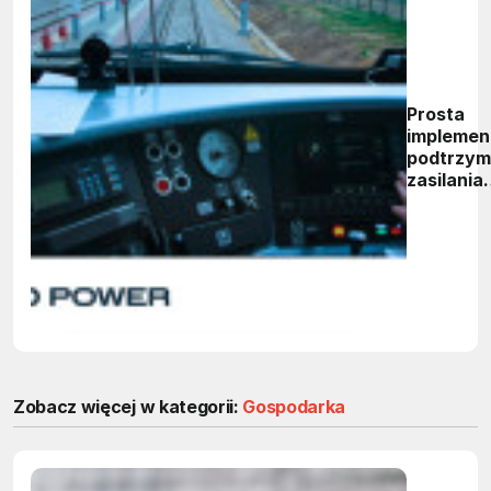
Prosta
implemen
podtrzym
zasilania
(hold-up)
systema
kolejowy
Zobacz więcej w kategorii:
Gospodarka