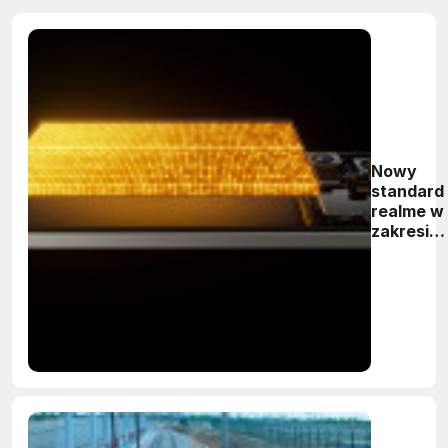
Nowy
standard
realme w
zakresie
trwałości
baterii -
1400
cykli do
2027
roku