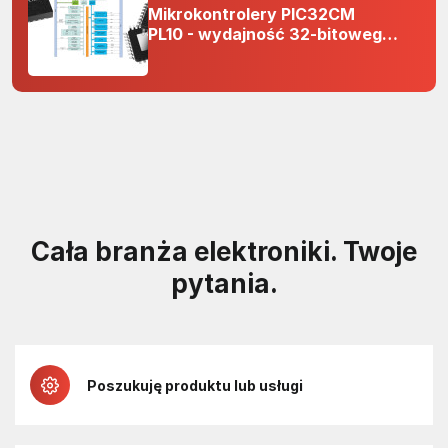
Mikrokontrolery PIC32CM
PL10 - wydajność 32-bitowego
rdzenia Arm Cortex-M0+ i
odporność na zakłócenia w
projektach 5 V
Cała branża elektroniki. Twoje
pytania.
Poszukuję produktu lub usługi