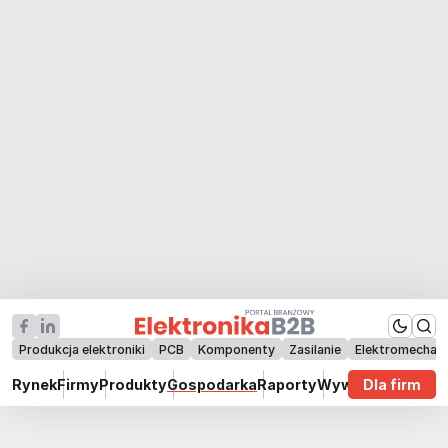
Produkcja elektroniki
PCB
Komponenty
Zasilanie
Elektromechan
Rynek
Firmy
Produkty
Gospodarka
Raporty
Wywiady
Dla firm
Technik