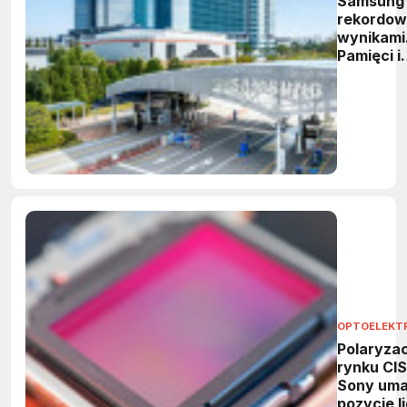
Samsung
rekordow
wynikami
Pamięci i
HBM
napędzaj
wzrost
OPTOELEKT
Polaryzac
rynku CIS
Sony uma
pozycję l