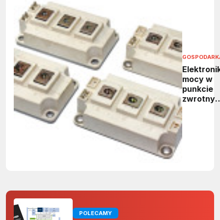
GOSPODARK
Elektroni
mocy w
punkcie
zwrotny
- rynek
osiągnie
ponad 41
mld
dolarów 
2031 rok
POLECAMY