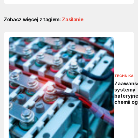
Zobacz więcej z tagiem:
Zasilanie
TECHNIKA
Zaawans
systemy
bateryjne
chemii og
inteligen
układów