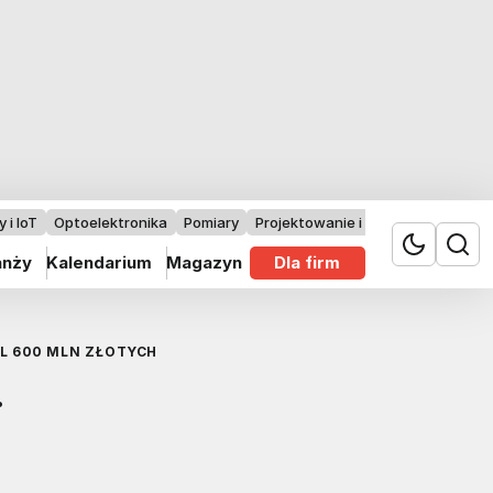
 i IoT
Optoelektronika
Pomiary
Projektowanie i badania
anży
Kalendarium
Magazyn
Dla firm
L 600 MLN ZŁOTYCH
.