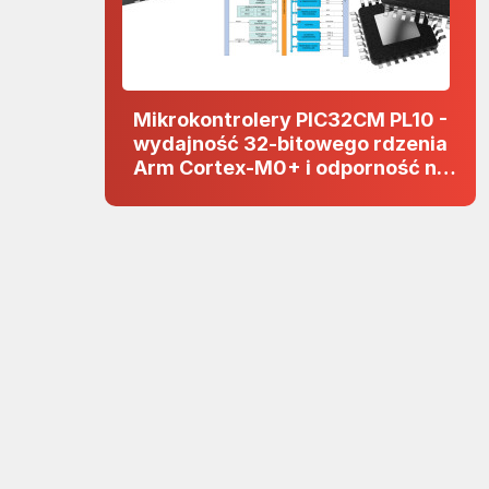
Mikrokontrolery PIC32CM PL10 -
wydajność 32-bitowego rdzenia
Arm Cortex-M0+ i odporność na
zakłócenia w projektach 5 V