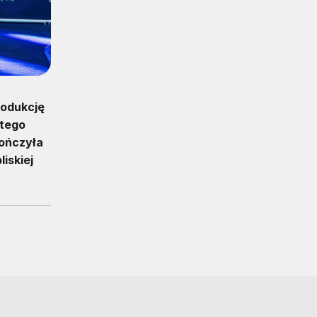
rodukcję
 tego
kończyła
iskiej