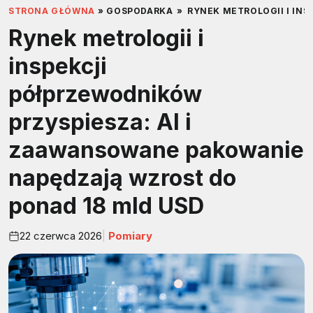
STRONA GŁÓWNA
»
GOSPODARKA
»
RYNEK METROLOGII I IN
Rynek metrologii i
inspekcji
półprzewodników
przyspiesza: AI i
zaawansowane pakowanie
napędzają wzrost do
ponad 18 mld USD
22 czerwca 2026
Pomiary