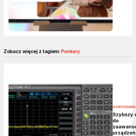
powtarza
zadania 
firmach
Zobacz więcej z tagiem:
Pomiary
GOSPODARK
Szybszy 
do
zaawans
urządzeń