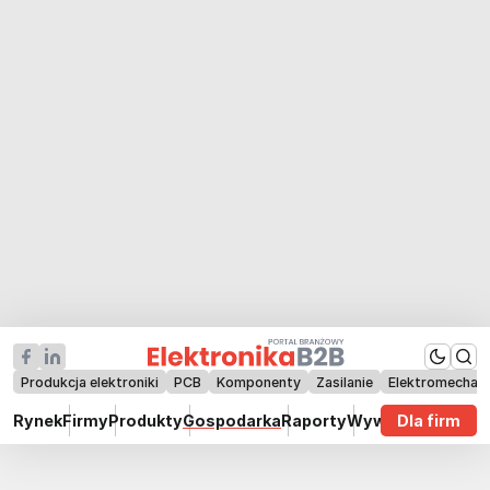
Produkcja elektroniki
PCB
Komponenty
Zasilanie
Elektromechan
Rynek
Firmy
Produkty
Gospodarka
Raporty
Wywiady
Dla firm
Technik