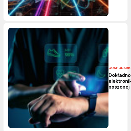
GOSPODARK
Dokładno
elektronik
noszonej