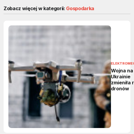
Zobacz więcej w kategorii:
Gospodarka
ELEKTROME
Wojna na
Ukrainie
zmieniła 
dronów