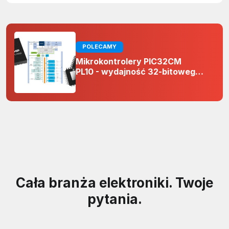
POLECAMY
Mikrokontrolery PIC32CM
PL10 - wydajność 32-bitowego
rdzenia Arm Cortex-M0+ i
odporność na zakłócenia w
projektach 5 V
Cała branża elektroniki. Twoje
pytania.