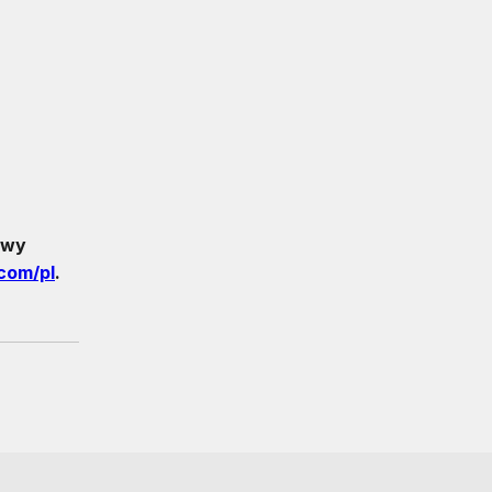
owy
com/pl
.