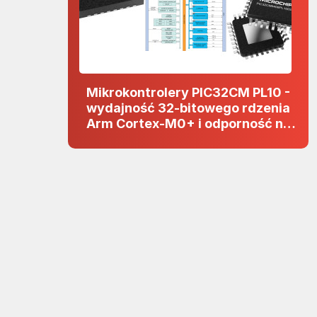
Mikrokontrolery PIC32CM PL10 -
wydajność 32-bitowego rdzenia
Arm Cortex-M0+ i odporność na
zakłócenia w projektach 5 V