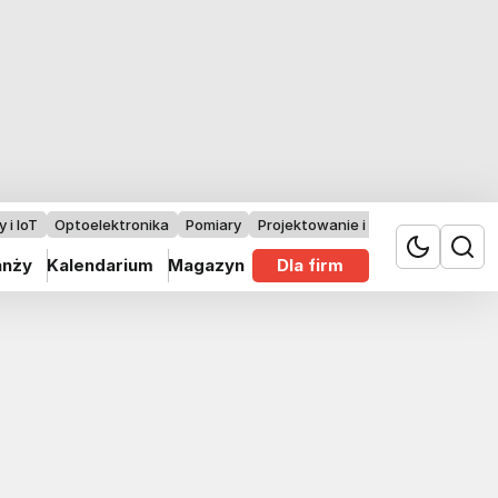
 i IoT
Optoelektronika
Pomiary
Projektowanie i badania
anży
Kalendarium
Magazyn
Dla firm