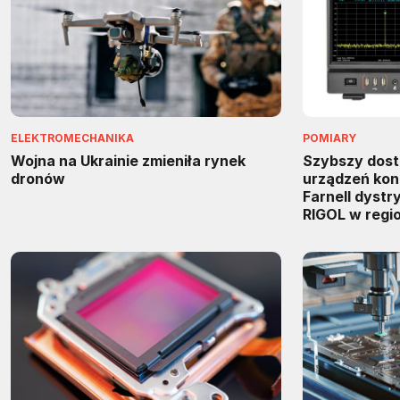
ELEKTROMECHANIKA
POMIARY
Wojna na Ukrainie zmieniła rynek
Szybszy dos
dronów
urządzeń kon
Farnell dyst
RIGOL w regi