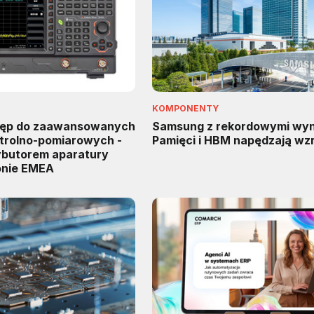
KOMPONENTY
tęp do zaawansowanych
Samsung z rekordowymi wyn
trolno-pomiarowych -
Pamięci i HBM napędzają wz
rybutorem aparatury
onie EMEA