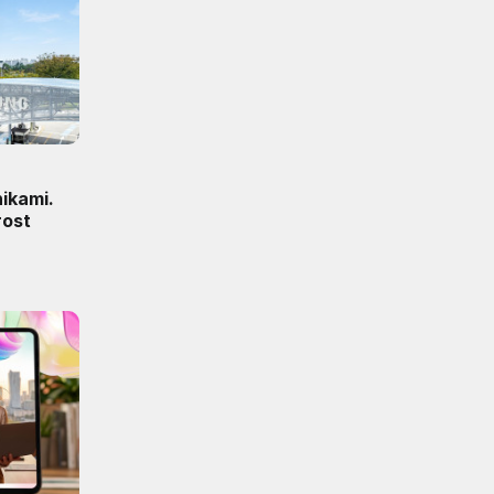
ikami.
rost