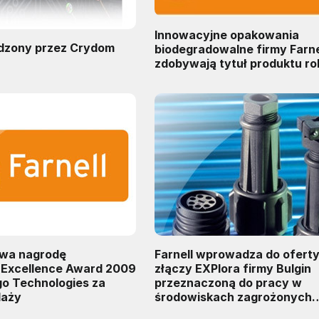
Innowacyjne opakowania
odzony przez Crydom
biodegradowalne firmy Farne
zdobywają tytuł produktu ro
ywa nagrodę
Farnell wprowadza do oferty
Excellence Award 2009
złączy EXPlora firmy Bulgin
go Technologies za
przeznaczoną do pracy w
daży
środowiskach zagrożonych
wybuchem