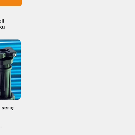
ll
ku
 serię