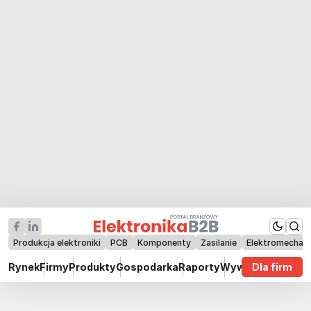
Produkcja elektroniki
PCB
Komponenty
Zasilanie
Elektromechan
Rynek
Firmy
Produkty
Gospodarka
Raporty
Wywiady
Dla firm
Technik