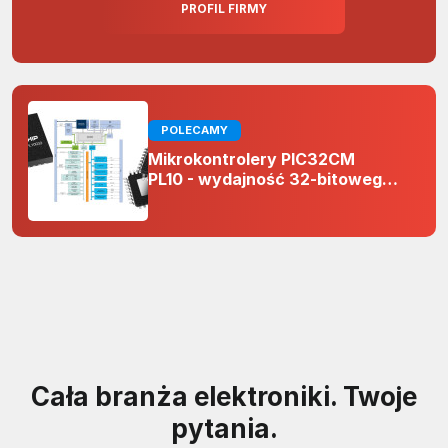
PROFIL FIRMY
POLECAMY
Mikrokontrolery PIC32CM
PL10 - wydajność 32-bitowego
rdzenia Arm Cortex-M0+ i
odporność na zakłócenia w
projektach 5 V
Cała branża elektroniki. Twoje
pytania.