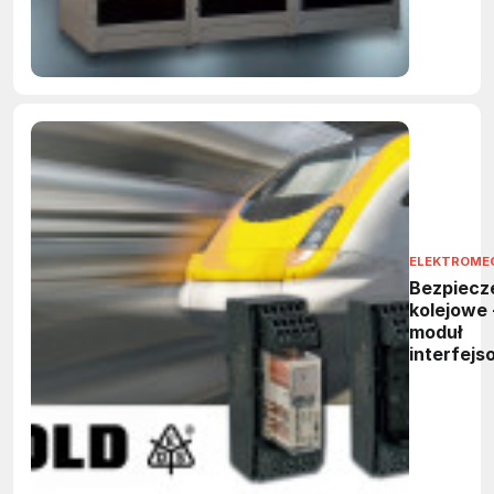
ELEKTROME
Bezpiecz
kolejowe 
moduł
interfejs
3094N fi
DOLD