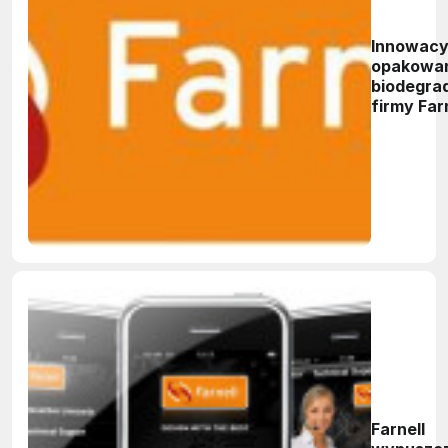
Innowacy
opakowa
biodegra
firmy Far
zdobywaj
produktu
Farnell