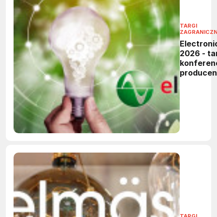
TARGI
ZAGRANICZ
Electroni
2026 - tar
konferen
produce
elektronik
TARGI