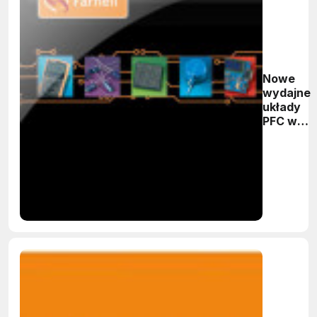
Nowe
wydajne
układy
PFC w
ofercie
Farnella