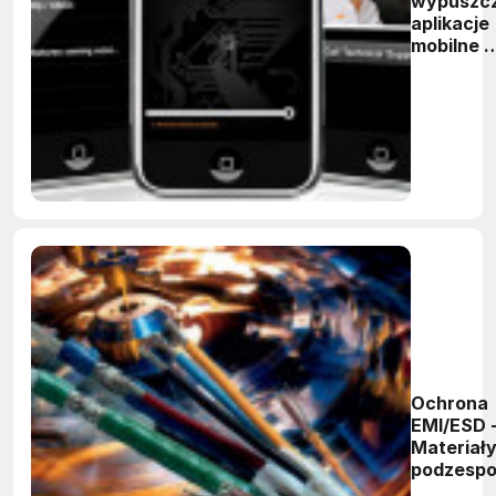
wypuszc
aplikacje
mobilne d
iPhone i
Androida
Ochrona
EMI/ESD 
Materiały
podzespo