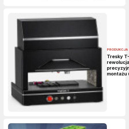
PRODUKCJA 
Tresky T
rewolucj
precyzyj
montażu 
mikroele
i fotoniki