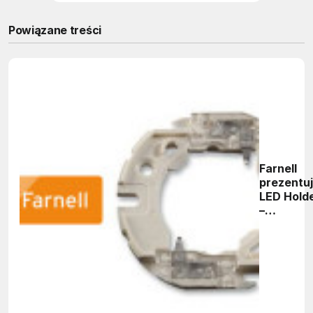
Powiązane treści
Farnell
prezentu
LED Hold
–
dedykow
podstawk
Molex do
struktur 
dużej mo