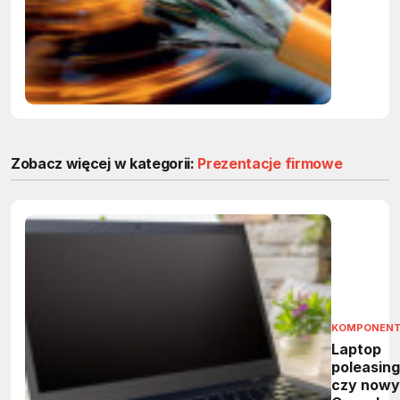
Zobacz więcej w kategorii:
Prezentacje firmowe
KOMPONEN
Laptop
poleasin
czy nowy