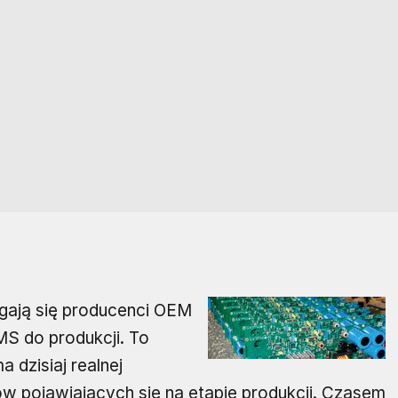
ają się producenci OEM
MS do produkcji. To
a dzisiaj realnej
ów pojawiających się na etapie produkcji. Czasem