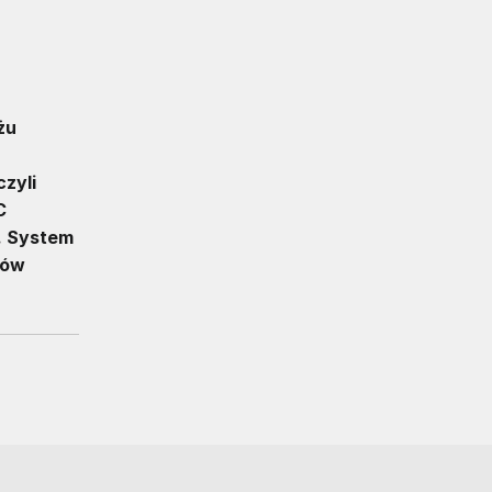
żu
zyli
C
. System
bów