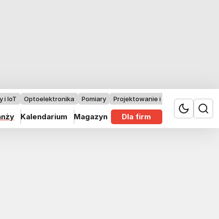
 i IoT
Optoelektronika
Pomiary
Projektowanie i badania
anży
Kalendarium
Magazyn
Dla firm