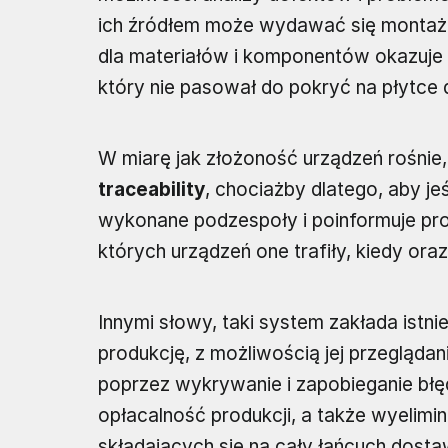
ich źródłem może wydawać się montaż, 
dla materiałów i komponentów okazuje s
który nie pasował do pokryć na płytce
W miarę jak złożoność urządzeń rośnie
traceability
, chociażby dlatego, aby je
wykonane podzespoły i poinformuje pro
których urządzeń one trafiły, kiedy or
Innymi słowy, taki system zakłada istn
produkcję, z możliwością jej przeglądan
poprzez wykrywanie i zapobieganie bł
opłacalność produkcji, a także wyelim
składających się na cały łańcuch dost