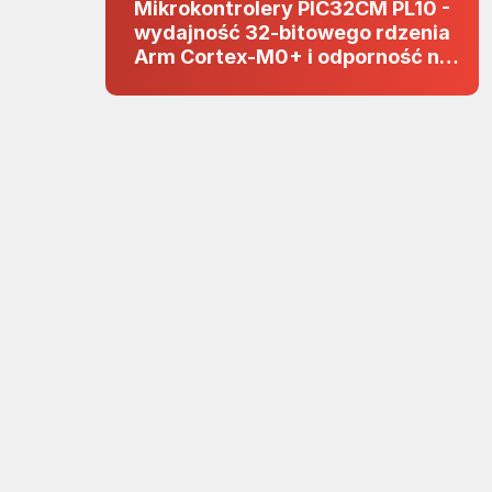
Mikrokontrolery PIC32CM PL10 -
wydajność 32-bitowego rdzenia
Arm Cortex-M0+ i odporność na
zakłócenia w projektach 5 V