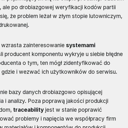
ale po drobiazgowej weryfikacji kodów partii
ię, że problem leżał w złym stopie lutowniczym,
 drukowanej.
, wzrasta zainteresowanie
systemami
śli producent komponentu wykryje u siebie błędne
ducenta o tym, ten mógł zidentyfikować do
az gdzie i wezwać ich użytkowników do serwisu.
ienie bazy danych drobiazgowo opisującej
ia i analizy. Poza poprawą jakości produkcji
ędom,
traceability
jest w stanie poprawić
inować problemy i napięcia we współpracy firm
aw materiałów i komponentów do produkcji.