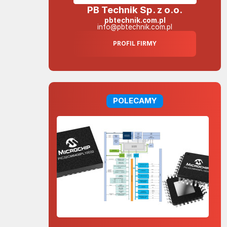
PB Technik Sp. z o.o.
pbtechnik.com.pl
info@pbtechnik.com.pl
PROFIL FIRMY
POLECAMY