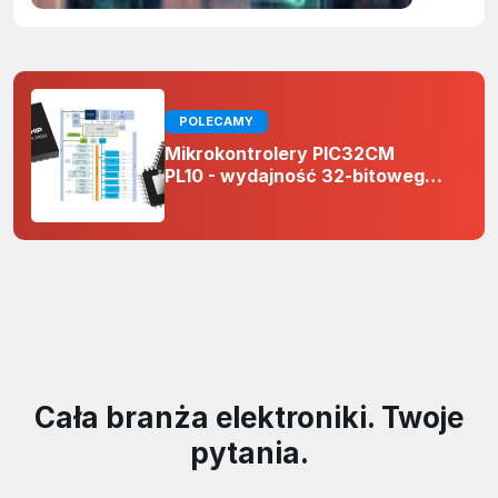
POLECAMY
Mikrokontrolery PIC32CM
PL10 - wydajność 32-bitowego
rdzenia Arm Cortex-M0+ i
odporność na zakłócenia w
projektach 5 V
Cała branża elektroniki. Twoje
pytania.