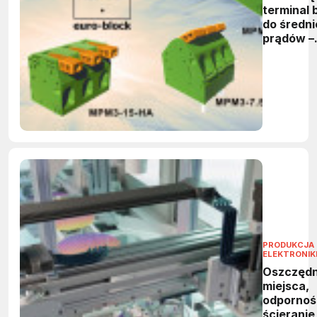
terminal 
do średni
prądów –
przegląd 
MPM2 i 
marki eur
block
PRODUKCJA
ELEKTRONIK
Oszczęd
miejsca,
odpornoś
ścieranie 