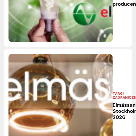
produce
elektronik
TARGI
ZAGRANICZ
Elmässan
Stockhol
2026