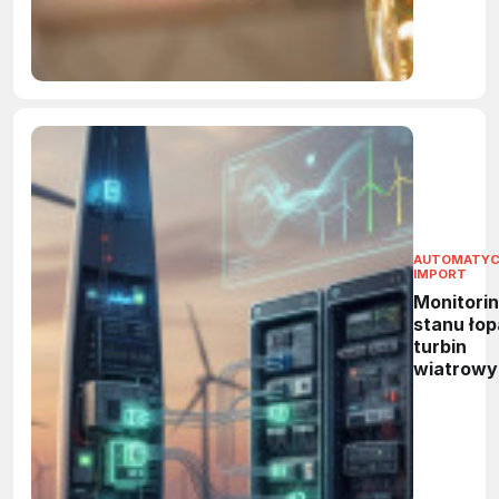
AUTOMATY
IMPORT
Monitori
stanu łop
turbin
wiatrowy
system
BLADEcon
w prakty