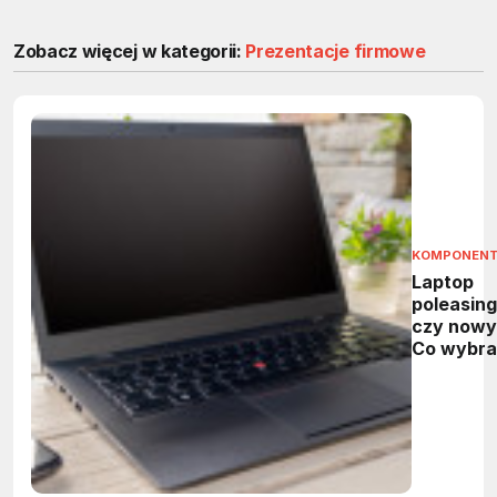
Zobacz więcej w kategorii:
Prezentacje firmowe
KOMPONEN
Laptop
poleasin
czy nowy
Co wybra
budżecie
1000–150
zł?