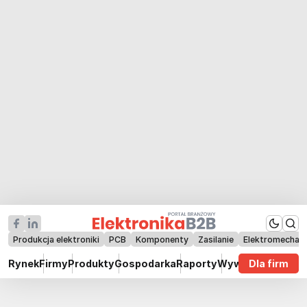
Produkcja elektroniki
PCB
Komponenty
Zasilanie
Elektromechan
Rynek
Firmy
Produkty
Gospodarka
Raporty
Wywiady
Dla firm
Technik