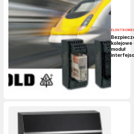
ELEKTROME
Bezpiecz
kolejowe 
moduł
interfejs
3094N fi
DOLD