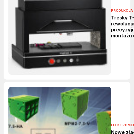
PRODUKCJA 
Tresky T
rewolucj
precyzyj
montażu 
mikroele
i fotoniki
ELEKTROME
Nowe złą