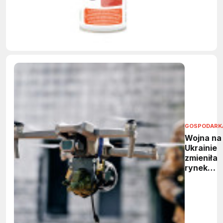
maszyn
GOSPODARK
Wojna na
Ukrainie
zmieniła
rynek
dronów