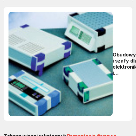
Obudowy
i szafy dl
elektronik
i
przemysł
Zobacz więcej w kategorii:
Prezentacje firmowe