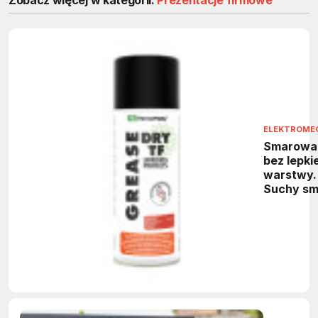
ELEKTROME
Smarowa
bez lepkie
warstwy.
Suchy sm
PTFE do
maszyn