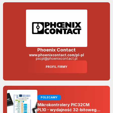
Phoenix Contact
www.phoenixcontact.com/pl-pl
pxcpl@phoenixcontact.pl
PROFIL FIRMY
POLECAMY
Mikrokontrolery PIC32CM
PL10 - wydajność 32-bitowego