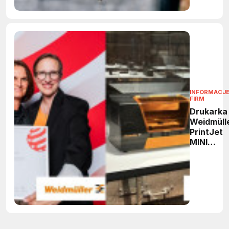
INFORMACJE
FIRM
Drukarka
Weidmüll
PrintJet
MINI
nagrodzo
Red Dot
Design
Award