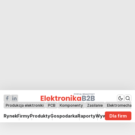
Produkcja elektroniki
PCB
Komponenty
Zasilanie
Elektromechan
Rynek
Firmy
Produkty
Gospodarka
Raporty
Wywiady
Dla firm
Technik