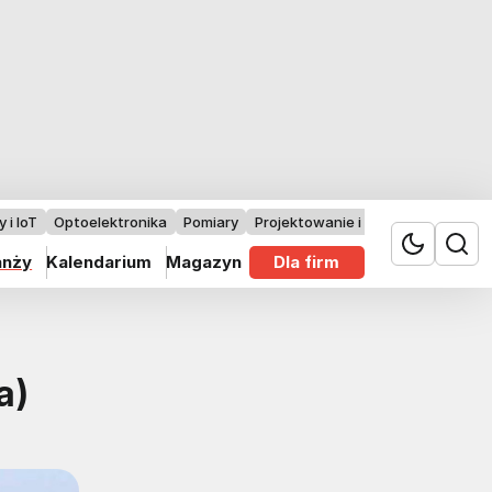
 i IoT
Optoelektronika
Pomiary
Projektowanie i badania
anży
Kalendarium
Magazyn
Dla firm
a)