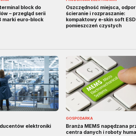
terminal block do
Oszczędność miejsca, odpo
ów – przegląd serii
ścieranie i rozpraszanie:
marki euro-block
kompaktowy e-skin soft ESD
pomieszczeń czystych
GOSPODARKA
oducentów elektroniki
Branża MEMS napędzana prz
centra danych i roboty hum