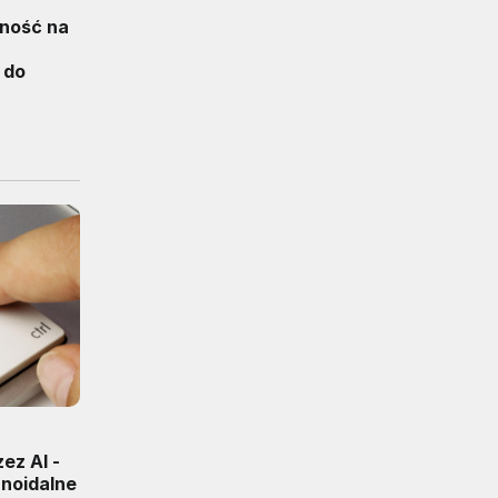
rność na
 do
ez AI -
anoidalne