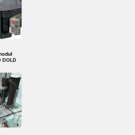
moduł
my DOLD