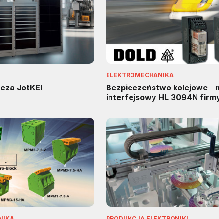
ELEKTROMECHANIKA
cza JotKEl
Bezpieczeństwo kolejowe - 
interfejsowy HL 3094N fir
NIKA
PRODUKCJA ELEKTRONIKI