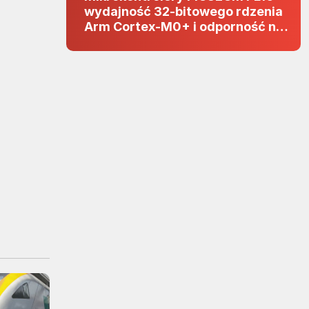
wydajność 32-bitowego rdzenia
Arm Cortex-M0+ i odporność na
zakłócenia w projektach 5 V