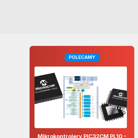
POLECAMY
Mikrokontrolery PIC32CM PL10 -