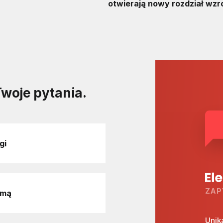
otwierają nowy rozdział wzr
Twoje pytania.
gi
ZAP
rmą
Unik