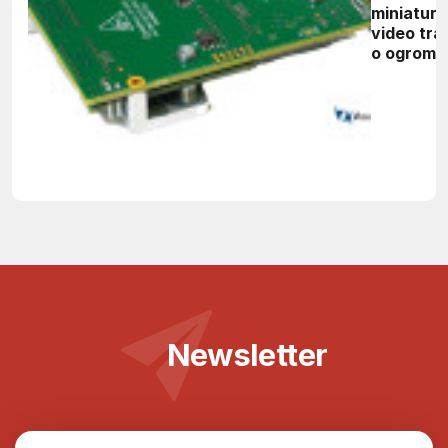
miniatur
video tra
o ogromn
możliwoś
Newsletter