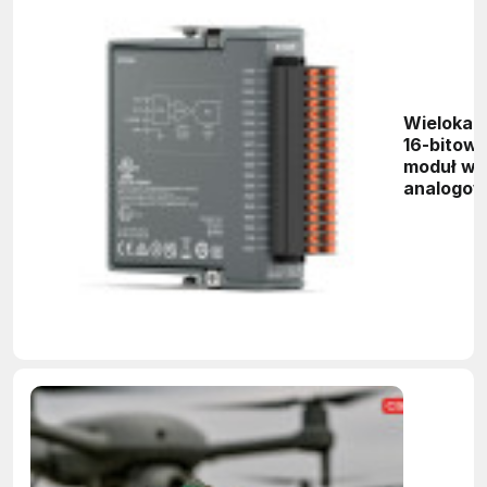
Wielokan
16-bitow
moduł we
analogo
do pracy
temperat
otoczeni
-40 do +