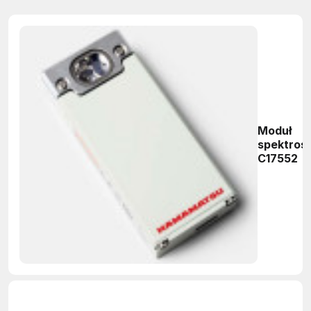
Moduł
spektros
C17552