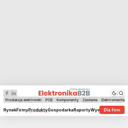
Produkcja elektroniki
PCB
Komponenty
Zasilanie
Elektromechan
Rynek
Firmy
Produkty
Gospodarka
Raporty
Wywiady
Dla firm
Technik