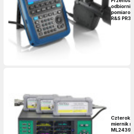
Przenośn
odbiornik
pomiaro
R&S PR3
Czteroka
miernik 
ML2439