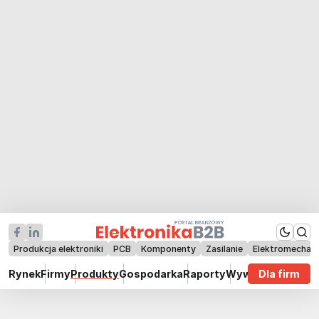
Produkcja elektroniki
PCB
Komponenty
Zasilanie
Elektromechan
Rynek
Firmy
Produkty
Gospodarka
Raporty
Wywiady
Dla firm
Technik