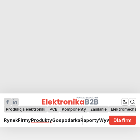
Produkcja elektroniki
PCB
Komponenty
Zasilanie
Elektromechan
Rynek
Firmy
Produkty
Gospodarka
Raporty
Wywiady
Dla firm
Technik