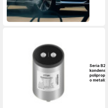
Seria B2
kondens
poliprop
o metali
okładzin