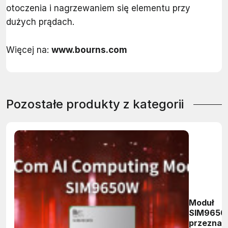
otoczenia i nagrzewaniem się elementu przy
dużych prądach.
Więcej na:
www.bourns.com
Pozostałe produkty z kategorii
Moduł
SIM965
przeznac