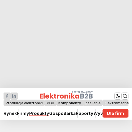
Produkcja elektroniki
PCB
Komponenty
Zasilanie
Elektromechan
Rynek
Firmy
Produkty
Gospodarka
Raporty
Wywiady
Dla firm
Technik