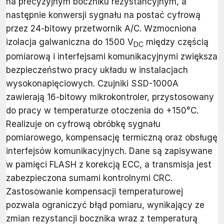
na precyzyjnym boczniku rezystancyjnym, a
następnie konwersji sygnału na postać cyfrową
przez 24-bitowy przetwornik A/C. Wzmocniona
izolacja galwaniczna do 1500 V
między częścią
DC
pomiarową i interfejsami komunikacyjnymi zwiększa
bezpieczeństwo pracy układu w instalacjach
wysokonapięciowych. Czujniki SSD-1000A
zawierają 16-bitowy mikrokontroler, przystosowany
do pracy w temperaturze otoczenia do +150°C.
Realizuje on cyfrową obróbkę sygnału
pomiarowego, kompensację termiczną oraz obsługę
interfejsów komunikacyjnych. Dane są zapisywane
w pamięci FLASH z korekcją ECC, a transmisja jest
zabezpieczona sumami kontrolnymi CRC.
Zastosowanie kompensacji temperaturowej
pozwala ograniczyć błąd pomiaru, wynikający ze
zmian rezystancji bocznika wraz z temperaturą