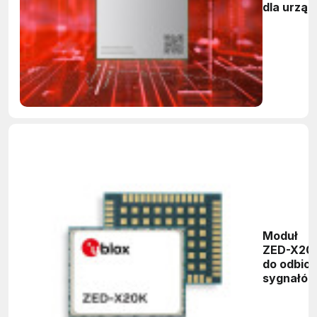
dla urzą
Internetu
Rzeczy (I
Moduł
ZED-X20
do odbior
sygnałó
nawigacji
satelitarn