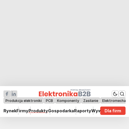
Produkcja elektroniki
PCB
Komponenty
Zasilanie
Elektromechan
Rynek
Firmy
Produkty
Gospodarka
Raporty
Wywiady
Dla firm
Technik