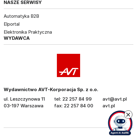
NASZE SERWISY
Automatyka B2B
Elportal
Elektronika Praktyczna
WYDAWCA
Wydawnictwo AVT-Korporacja Sp. z o.o.
ul. Leszczynowa 11
tel: 22 257 84 99
avt@avt.pl
03-197 Warszawa
fax: 22 257 84 00
avt.pl