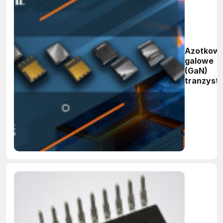
Azotkow
galowe
(GaN)
tranzyst
polowe
GaNEXU