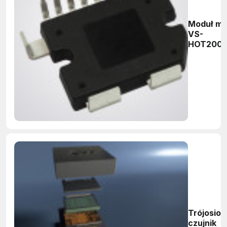
Moduł m
VS-
HOT200
Trójosio
czujnik