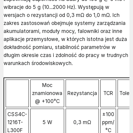
wibracje do 5 g (10...2000 Hz). Występują w
wersjach o rezystancji od 0,3 mΩ do 1,0 mΩ. Ich
zakres zastosowań obejmuje systemy zarządzania
akumulatorami, moduły mocy, falowniki oraz inne
aplikacje przemysłowe, w których istotna jest duża
dokładność pomiaru, stabilność parametrów w
długim okresie czas i zdolność do pracy w trudnych
warunkach środowiskowych.
Moc
znamionowa
Rezystancja
TCR
Toler
@ +100°C
CSS4C-
±100
1216T-
5 W
0,3 mΩ
ppm/
L300F
°C