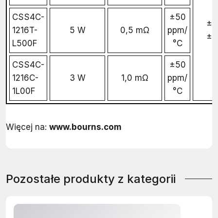
CSS4C-
±50
±1
1216T-
5 W
0,5 mΩ
ppm/
±
L500F
°C
CSS4C-
±50
1216C-
3 W
1,0 mΩ
ppm/
1L00F
°C
Więcej na:
www.bourns.com
Pozostałe produkty z kategorii