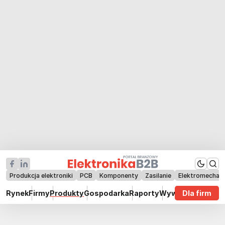
Produkcja elektroniki
PCB
Komponenty
Zasilanie
Elektromechan
Rynek
Firmy
Produkty
Gospodarka
Raporty
Wywiady
Dla firm
Technik