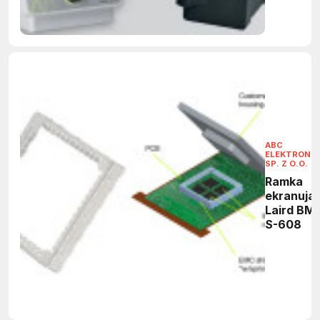
ABC
ELEKTRONIK
SP. Z O.O.
Ramka
ekranują
Laird BMI
S-608