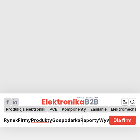
Produkcja elektroniki
PCB
Komponenty
Zasilanie
Elektromechan
Rynek
Firmy
Produkty
Gospodarka
Raporty
Wywiady
Dla firm
Technik