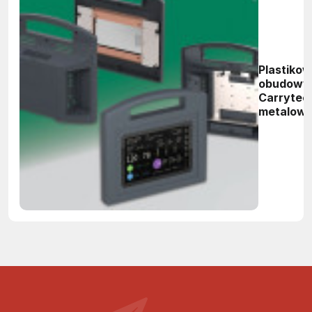
Plastiko
obudowy
Carrytec
metalow
elementa
do monta
elektronik