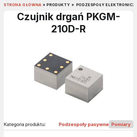
STRONA GŁÓWNA
»
PRODUKTY
»
PODZESPOŁY ELEKTRONICZ
Czujnik drgań PKGM-
210D-R
Kategoria produktu:
Podzespoły pasywne
Pomiary