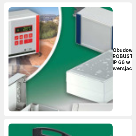
Obudowy
ROBUST-
IP 66 w
wersjach
wytrzym
poliwęgl