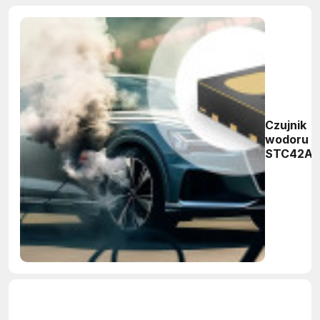
Czujnik
wodoru
STC42A