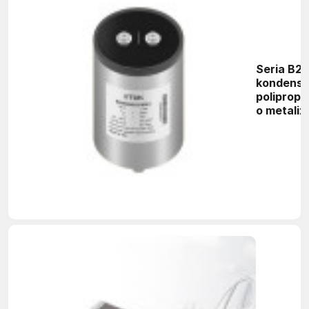
Seria B2
kondens
poliprop
o metali
okładzin