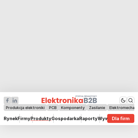
Produkcja elektroniki
PCB
Komponenty
Zasilanie
Elektromechan
Rynek
Firmy
Produkty
Gospodarka
Raporty
Wywiady
Dla firm
Technik