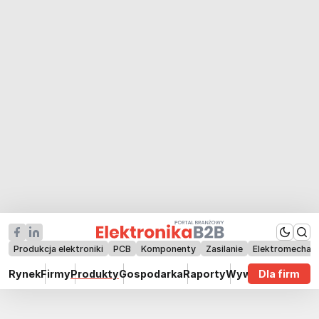
Produkcja elektroniki
PCB
Komponenty
Zasilanie
Elektromechan
Rynek
Firmy
Produkty
Gospodarka
Raporty
Wywiady
Dla firm
Technik