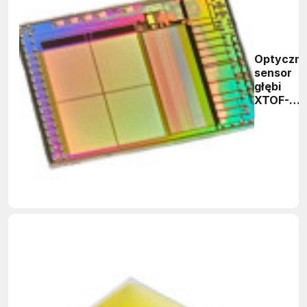
Optyczn
sensor
głębi
XTOF-
102-B